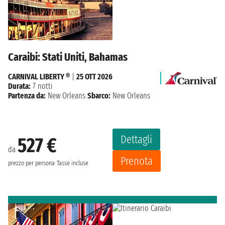
Caraibi: Stati Uniti, Bahamas
CARNIVAL LIBERTY ®
|
25 OTT 2026
Durata:
7 notti
Partenza da:
New Orleans
Sbarco:
New Orleans
Dettagli
527 €
da
Prenota
prezzo per persona
Tasse incluse