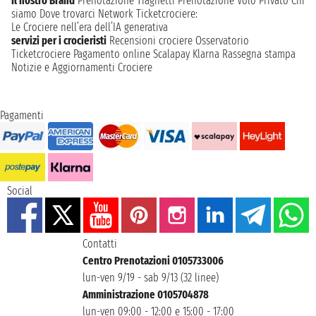
Il nostro Brand
Prenotazione Traghetti
Prenotazione Volo Privato
Chi
siamo
Dove trovarci
Network
Ticketcrociere:
Le Crociere nell’era dell’IA generativa
servizi per i crocieristi
Recensioni crociere
Osservatorio
Ticketcrociere
Pagamento online
Scalapay
Klarna
Rassegna stampa
Notizie e Aggiornamenti Crociere
Pagamenti
Social
Contatti
Centro Prenotazioni 0105733006
lun-ven 9/19 - sab 9/13 (32 linee)
Amministrazione 0105704878
lun-ven 09:00 - 12:00 e 15:00 - 17:00