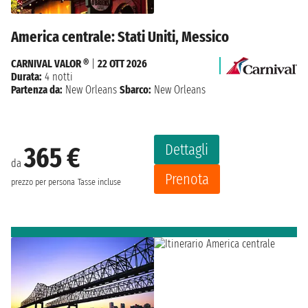
America centrale: Stati Uniti, Messico
CARNIVAL VALOR ®
|
22 OTT 2026
Durata:
4 notti
Partenza da:
New Orleans
Sbarco:
New Orleans
Dettagli
365 €
da
Prenota
prezzo per persona
Tasse incluse