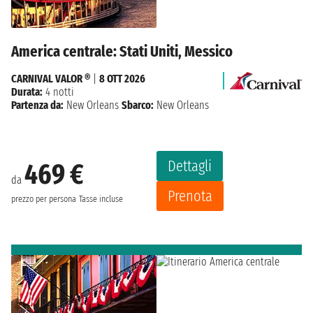
America centrale: Stati Uniti, Messico
CARNIVAL VALOR ®
|
8 OTT 2026
Durata:
4 notti
Partenza da:
New Orleans
Sbarco:
New Orleans
Dettagli
469 €
da
Prenota
prezzo per persona
Tasse incluse