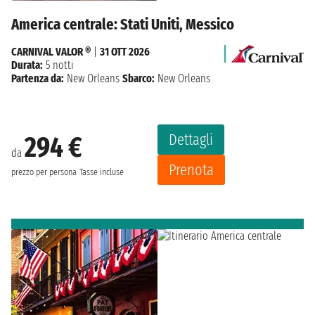
America centrale: Stati Uniti, Messico
CARNIVAL VALOR ®
|
31 OTT 2026
Durata:
5 notti
Partenza da:
New Orleans
Sbarco:
New Orleans
Dettagli
294 €
da
Prenota
prezzo per persona
Tasse incluse