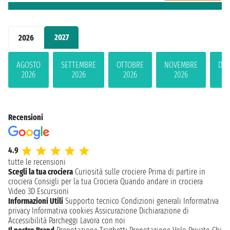
2027
2026
AGOSTO
SETTEMBRE
OTTOBRE
NOVEMBRE
DIC
2026
2026
2026
2026
2
Recensioni
4.9
tutte le recensioni
Scegli la tua crociera
Curiosità sulle crociere
Prima di partire in
crociera
Consigli per la tua Crociera
Quando andare in crociera
Video 3D
Escursioni
Informazioni Utili
Supporto tecnico
Condizioni generali
Informativa
privacy
Informativa cookies
Assicurazione
Dichiarazione di
Accessibilità
Parcheggi
Lavora con noi