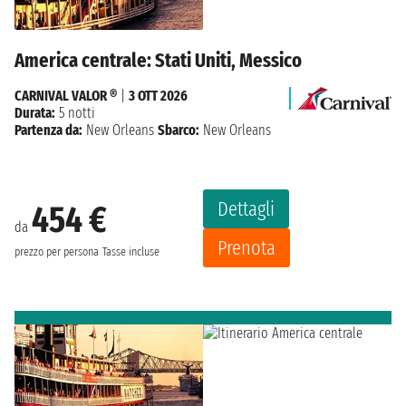
America centrale: Stati Uniti, Messico
CARNIVAL VALOR ®
|
3 OTT 2026
Durata:
5 notti
Partenza da:
New Orleans
Sbarco:
New Orleans
Dettagli
454 €
da
Prenota
prezzo per persona
Tasse incluse