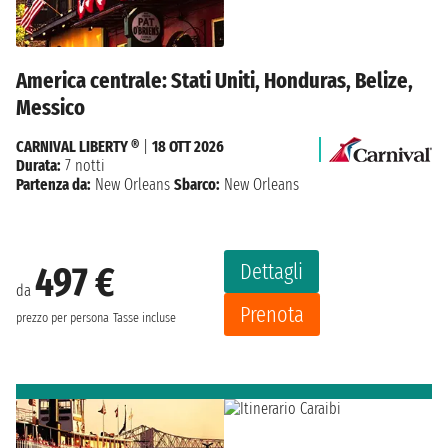
America centrale: Stati Uniti, Honduras, Belize,
Messico
CARNIVAL LIBERTY ®
|
18 OTT 2026
Durata:
7 notti
Partenza da:
New Orleans
Sbarco:
New Orleans
Dettagli
497 €
da
Prenota
prezzo per persona
Tasse incluse