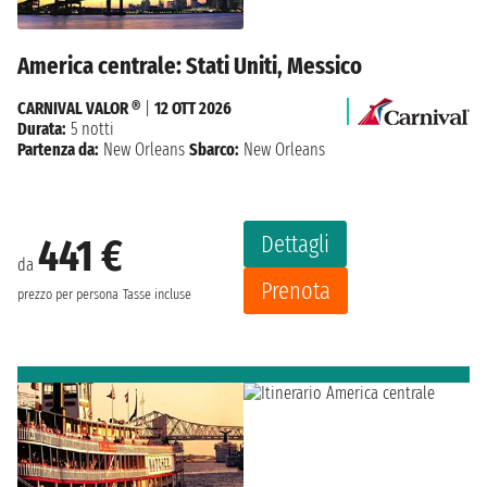
America centrale: Stati Uniti, Messico
CARNIVAL VALOR ®
|
12 OTT 2026
Durata:
5 notti
Partenza da:
New Orleans
Sbarco:
New Orleans
Dettagli
441 €
da
Prenota
prezzo per persona
Tasse incluse