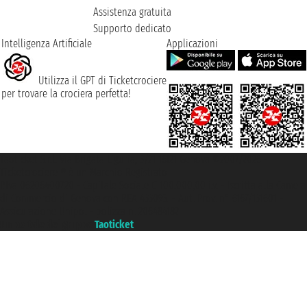
Assistenza gratuita
Supporto dedicato
Intelligenza Artificiale
Applicazioni
Utilizza il GPT di Ticketcrociere
per trovare la crociera perfetta!
Taoticket S.r.l. Via Brigata Liguria, 3/21 16121 Genova ©2007/2026 -
Ticketcrociere ® è un Marchio Registrato
P.Iva 06206400720 - Capitale Sociale € 100.000,00 i.v. - Iscritta alla Camera
di Commercio di Genova con REA 433093. - Aut. Prov. n° 6167/131601 -
Assicurazione Unipol - polizza n. 206484182
Un portale del gruppo
Taoticket