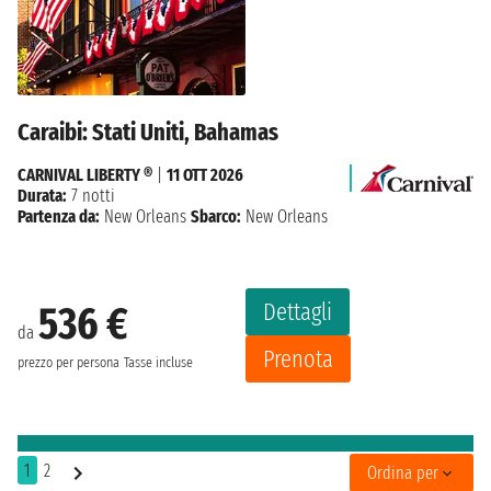
Caraibi: Stati Uniti, Bahamas
CARNIVAL LIBERTY ®
|
11 OTT 2026
Durata:
7 notti
Partenza da:
New Orleans
Sbarco:
New Orleans
Dettagli
536 €
da
Prenota
prezzo per persona
Tasse incluse
1
2
Ordina per