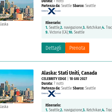
Durata:
7 notti
Partenza da:
Seattle
Sbarco:
Seattle
Itinerario:
1.
Seattle,
2.
navigazione,
3.
Ketchikan,
4.
Trac
9.
Victoria (CA),
10.
Seattle
Dettagli
Prenota
Alaska: Stati Uniti, Canada
CELEBRITY EDGE
|
18 GIU 2027
Durata:
7 notti
Partenza da:
Seattle
Sbarco:
Seattle
Itinerario:
1.
Seattle,
2.
navigazione,
3.
Ketchikan,
4.
Trac