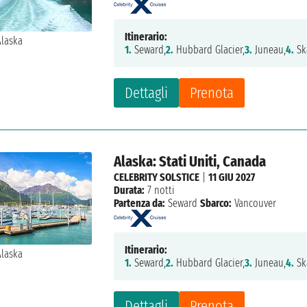
Itinerario:
1.
Seward,
2.
Hubbard Glacier,
3.
Juneau,
4.
Sk
Dettagli
Prenota
Alaska: Stati Uniti, Canada
CELEBRITY SOLSTICE
|
11 GIU 2027
Durata:
7 notti
Partenza da:
Seward
Sbarco:
Vancouver
Itinerario:
1.
Seward,
2.
Hubbard Glacier,
3.
Juneau,
4.
Sk
Dettagli
Prenota