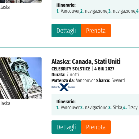
Itinerario:
1.
Vancouver,
2.
navigazione,
3.
navigazione,
4
Dettagli
Prenota
Alaska: Canada, Stati Uniti
CELEBRITY SOLSTICE
|
4 GIU 2027
Durata:
7 notti
Partenza da:
Vancouver
Sbarco:
Seward
Itinerario:
1.
Vancouver,
2.
navigazione,
3.
Sitka,
4.
Tracy
Dettagli
Prenota