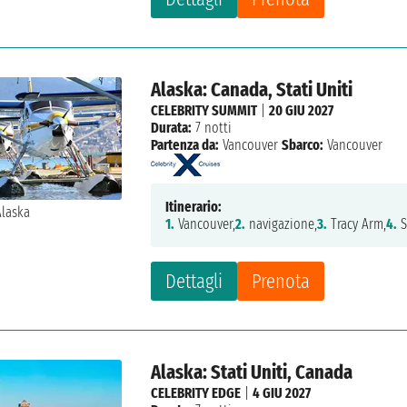
Alaska: Canada, Stati Uniti
CELEBRITY SUMMIT
|
20 GIU 2027
Durata:
7 notti
Partenza da:
Vancouver
Sbarco:
Vancouver
Itinerario:
1.
Vancouver,
2.
navigazione,
3.
Tracy Arm,
4.
S
Dettagli
Prenota
Alaska: Stati Uniti, Canada
CELEBRITY EDGE
|
4 GIU 2027