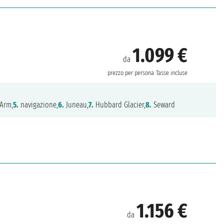
1.099 €
da
prezzo per persona
Tasse incluse
 Arm,
5.
navigazione,
6.
Juneau,
7.
Hubbard Glacier,
8.
Seward
1.156 €
da