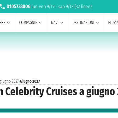
0105733006
lun-ven 9/19 - sab 9/13 (32 linee)
ERE
COMPAGNIE
NAVI
DESTINAZIONI
FLUVIA
 giugno 2027
›
Giugno 2027
n Celebrity Cruises a giugno