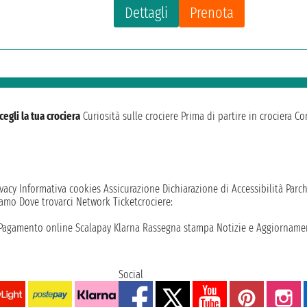
Dettagli
Prenota
cegli la tua crociera
Curiosità sulle crociere
Prima di partire in crociera
Con
vacy
Informativa cookies
Assicurazione
Dichiarazione di Accessibilità
Parc
iamo
Dove trovarci
Network
Ticketcrociere:
Pagamento online
Scalapay
Klarna
Rassegna stampa
Notizie e Aggiornamen
Social