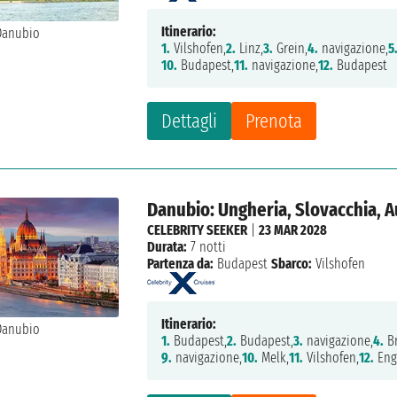
Itinerario:
1.
Vilshofen,
2.
Linz,
3.
Grein,
4.
navigazione,
5
10.
Budapest,
11.
navigazione,
12.
Budapest
Dettagli
Prenota
Danubio: Ungheria, Slovacchia, A
CELEBRITY SEEKER
|
23 MAR 2028
Durata:
7 notti
Partenza da:
Budapest
Sbarco:
Vilshofen
Itinerario:
1.
Budapest,
2.
Budapest,
3.
navigazione,
4.
Br
9.
navigazione,
10.
Melk,
11.
Vilshofen,
12.
Enge