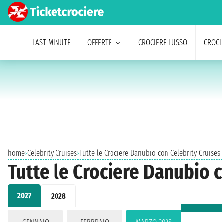
LAST MINUTE
OFFERTE
CROCIERE LUSSO
CROCI
home
›
Celebrity Cruises
›
Tutte le Crociere Danubio con Celebrity Cruises
Tutte le Crociere Danubio 
2027
2028