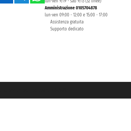
lun-ven 9/19 - sab 9/13 (32 linee)
Amministrazione 0105704878
lun-ven 09:00 - 12:00 e 15:00 - 17:00
Assistenza gratuita
Supporto dedicato
icurazione Unipol - polizza n. 206484182