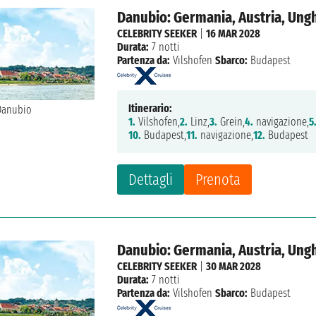
Danubio: Germania, Austria, Ung
CELEBRITY SEEKER
|
16 MAR 2028
Durata:
7 notti
Partenza da:
Vilshofen
Sbarco:
Budapest
Itinerario:
1.
Vilshofen,
2.
Linz,
3.
Grein,
4.
navigazione,
5
10.
Budapest,
11.
navigazione,
12.
Budapest
Dettagli
Prenota
Danubio: Germania, Austria, Ung
CELEBRITY SEEKER
|
30 MAR 2028
Durata:
7 notti
Partenza da:
Vilshofen
Sbarco:
Budapest