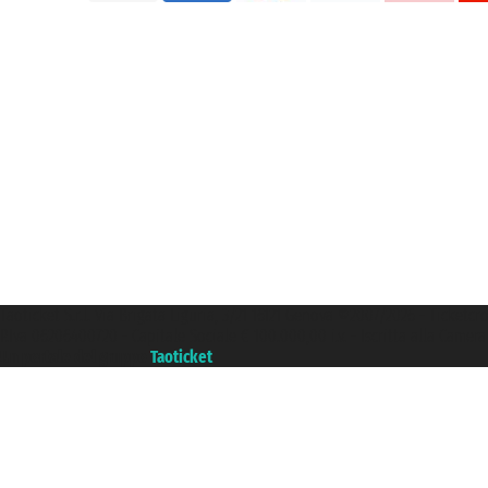
Taoticket S.r.l. Via Brigata Liguria, 3/21 16121 Genova ©2007/2026 - Ticketc
P.Iva 06206400720 - Capitale Sociale € 100.000,00 i.v. - Iscritta alla Came
Un portale del gruppo
Taoticket