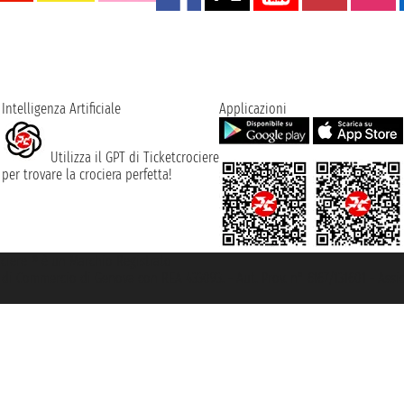
Intelligenza Artificiale
Applicazioni
Utilizza il GPT di Ticketcrociere
per trovare la crociera perfetta!
rociere ® è un Marchio Registrato
ra di Commercio di Genova con REA 433093. - Aut. Prov. n° 6167/131601 - Ass