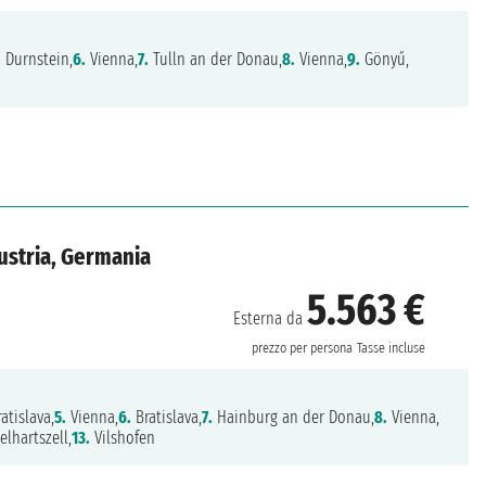
.
Durnstein,
6.
Vienna,
7.
Tulln an der Donau,
8.
Vienna,
9.
Gönyű,
ustria, Germania
5.563 €
Esterna da
prezzo per persona
Tasse incluse
atislava,
5.
Vienna,
6.
Bratislava,
7.
Hainburg an der Donau,
8.
Vienna,
lhartszell,
13.
Vilshofen