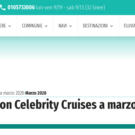
0105733006
lun-ven 9/19 - sab 9/13 (32 linee)
ERE
COMPAGNIE
NAVI
DESTINAZIONI
FLUVIA
 a marzo 2028
›
Marzo 2028
con Celebrity Cruises a marz