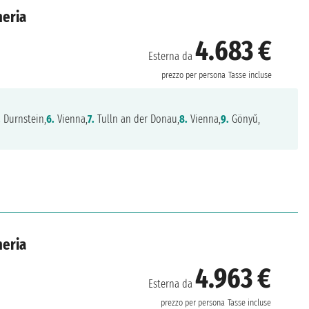
heria
4.683 €
Esterna da
prezzo per persona
Tasse incluse
.
Durnstein,
6.
Vienna,
7.
Tulln an der Donau,
8.
Vienna,
9.
Gönyű,
heria
4.963 €
Esterna da
prezzo per persona
Tasse incluse