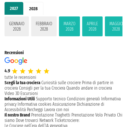
2027
2028
GENNAIO
FEBBRAIO
MARZO
APRILE
MAGGIO
2028
2028
2028
2028
2028
Recensioni
4.9
tutte le recensioni
Scegli la tua crociera
Curiosità sulle crociere
Prima di partire in
crociera
Consigli per la tua Crociera
Quando andare in crociera
Video 3D
Escursioni
Informazioni Utili
Supporto tecnico
Condizioni generali
Informativa
privacy
Informativa cookies
Assicurazione
Dichiarazione di
Accessibilità
Parcheggi
Lavora con noi
Il nostro Brand
Prenotazione Traghetti
Prenotazione Volo Privato
Chi
siamo
Dove trovarci
Network
Ticketcrociere:
Le Crociere nell’era dell’IA generativa