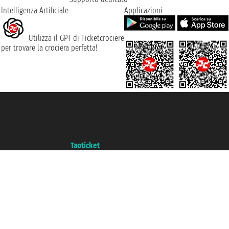
Intelligenza Artificiale
Applicazioni
Utilizza il GPT di Ticketcrociere
per trovare la crociera perfetta!
Taoticket S.r.l. Via Brigata Liguria, 3/21 16121 Genova ©2007/2026 -
Ticketcrociere ® è un Marchio Registrato
P.Iva 06206400720 - Capitale Sociale € 100.000,00 i.v. - Iscritta alla Camera
di Commercio di Genova con REA 433093. - Aut. Prov. n° 6167/131601 -
Assicurazione Unipol - polizza n. 206484182
Un portale del gruppo
Taoticket