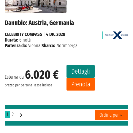
Danubio: Austria, Germania
CELEBRITY COMPASS
|
4 DIC 2028
Durata:
6 notti
Partenza da:
Vienna
Sbarco:
Norimberga
Dettagli
6.020 €
Esterna da
Prenota
prezzo per persona
Tasse incluse
1
2
Ordina per