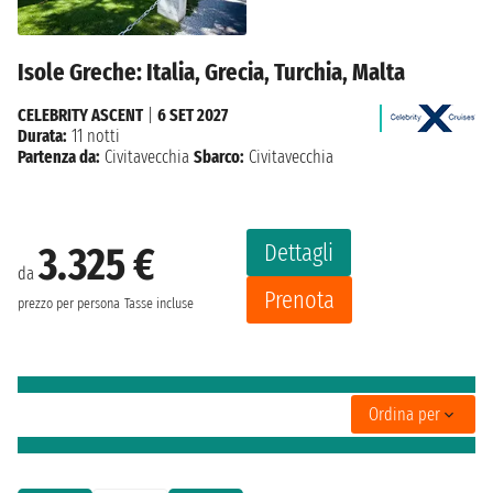
Isole Greche: Italia, Grecia, Turchia, Malta
CELEBRITY ASCENT
|
6 SET 2027
Durata:
11 notti
Partenza da:
Civitavecchia
Sbarco:
Civitavecchia
Dettagli
3.325 €
da
Prenota
prezzo per persona
Tasse incluse
Ordina per