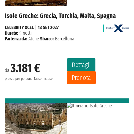
Isole Greche: Grecia, Turchia, Malta, Spagna
CELEBRITY XCEL
|
18 SET 2027
Durata:
9 notti
Partenza da:
Atene
Sbarco:
Barcellona
Dettagli
3.181 €
da
Prenota
prezzo per persona
Tasse incluse