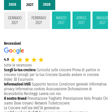
2026
2028
2027
GENNAIO
FEBBRAIO
MARZO
APRILE
MAGGIO
2027
2027
2027
2027
2027
Recensioni
4.9
tutte le recensioni
Scegli la tua crociera
Curiosità sulle crociere
Prima di partire in
crociera
Consigli per la tua Crociera
Quando andare in crociera
Video 3D
Escursioni
Informazioni Utili
Supporto tecnico
Condizioni generali
Informativa
privacy
Informativa cookies
Assicurazione
Dichiarazione di
Accessibilità
Parcheggi
Lavora con noi
Il nostro Brand
Prenotazione Traghetti
Prenotazione Volo Privato
Chi
siamo
Dove trovarci
Network
Ticketcrociere:
Le Crociere nell’era dell’IA generativa