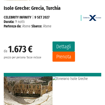
Isole Greche: Grecia, Turchia
CELEBRITY INFINITY
|
9 SET 2027
Durata:
9 notti
Partenza da:
Atene
Sbarco:
Atene
Dettagli
1.673 €
da
Prenota
prezzo per persona
Tasse incluse