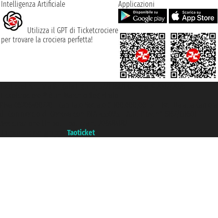
Intelligenza Artificiale
Applicazioni
Utilizza il GPT di Ticketcrociere
per trovare la crociera perfetta!
Taoticket S.r.l. Via Brigata Liguria, 3/21 16121 Genova ©2007/2026 -
Ticketcrociere ® è un Marchio Registrato
P.Iva 06206400720 - Capitale Sociale € 100.000,00 i.v. - Iscritta alla Camera
di Commercio di Genova con REA 433093. - Aut. Prov. n° 6167/131601 -
Assicurazione Unipol - polizza n. 206484182
Un portale del gruppo
Taoticket