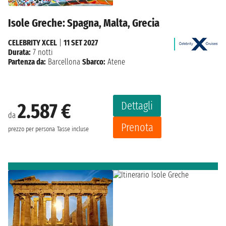
Isole Greche: Spagna, Malta, Grecia
CELEBRITY XCEL
|
11 SET 2027
Durata:
7 notti
Partenza da:
Barcellona
Sbarco:
Atene
Dettagli
2.587 €
da
Prenota
prezzo per persona
Tasse incluse