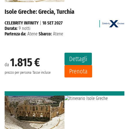
Isole Greche: Grecia, Turchia
CELEBRITY INFINITY
|
18 SET 2027
Durata:
9 notti
Partenza da:
Atene
Sbarco:
Atene
Dettagli
1.815 €
da
Prenota
prezzo per persona
Tasse incluse