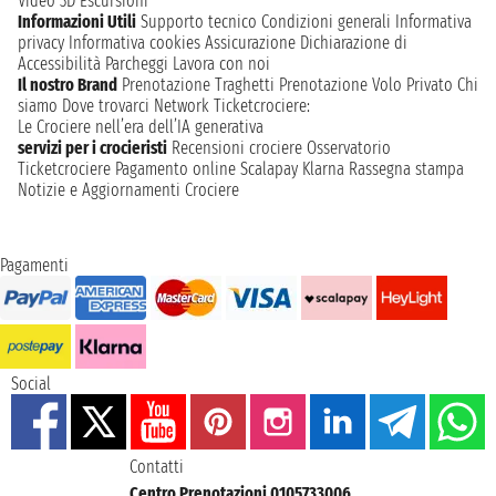
Video 3D
Escursioni
Informazioni Utili
Supporto tecnico
Condizioni generali
Informativa
privacy
Informativa cookies
Assicurazione
Dichiarazione di
Accessibilità
Parcheggi
Lavora con noi
Il nostro Brand
Prenotazione Traghetti
Prenotazione Volo Privato
Chi
siamo
Dove trovarci
Network
Ticketcrociere:
Le Crociere nell’era dell’IA generativa
servizi per i crocieristi
Recensioni crociere
Osservatorio
Ticketcrociere
Pagamento online
Scalapay
Klarna
Rassegna stampa
Notizie e Aggiornamenti Crociere
Pagamenti
Social
Contatti
Centro Prenotazioni 0105733006