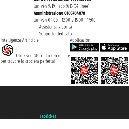
lun-ven 9/19 - sab 9/13 (32 linee)
Amministrazione 0105704878
lun-ven 09:00 - 12:00 e 15:00 - 17:00
Assistenza gratuita
Supporto dedicato
Intelligenza Artificiale
Applicazioni
Utilizza il GPT di Ticketcrociere
per trovare la crociera perfetta!
Taoticket S.r.l. Via Brigata Liguria, 3/21 16121 Genova ©2007/2026 -
Ticketcrociere ® è un Marchio Registrato
P.Iva 06206400720 - Capitale Sociale € 100.000,00 i.v. - Iscritta alla Camera
di Commercio di Genova con REA 433093. - Aut. Prov. n° 6167/131601 -
Assicurazione Unipol - polizza n. 206484182
Un portale del gruppo
Taoticket