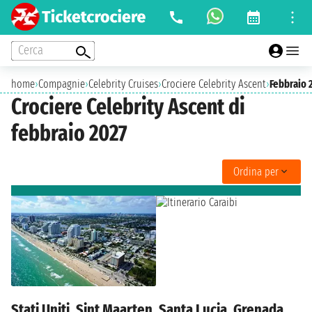
Cerca
home
›
Compagnie
›
Celebrity Cruises
›
Crociere Celebrity Ascent
›
Febbraio 
Crociere Celebrity Ascent di
febbraio 2027
Ordina per
Stati Uniti, Sint Maarten, Santa Lucia, Grenada,