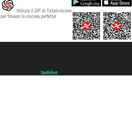
Utilizza il GPT di Ticketcrociere
per trovare la crociera perfetta!
Taoticket S.r.l. Via Brigata Liguria, 3/21 16121 Genova ©2007/2026 -
Ticketcrociere ® è un Marchio Registrato
P.Iva 06206400720 - Capitale Sociale € 100.000,00 i.v. - Iscritta alla Camera
di Commercio di Genova con REA 433093. - Aut. Prov. n° 6167/131601 -
Assicurazione Unipol - polizza n. 206484182
Un portale del gruppo
Taoticket