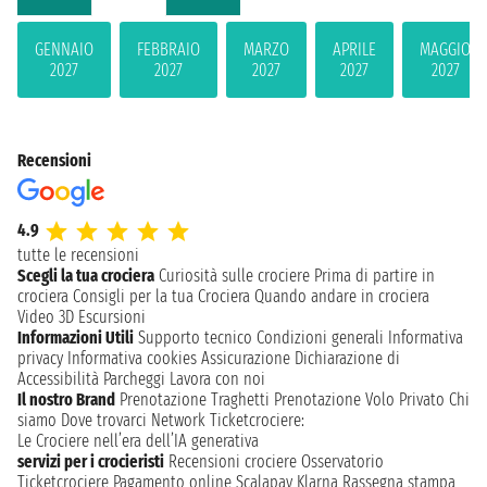
GENNAIO
FEBBRAIO
MARZO
APRILE
MAGGIO
2027
2027
2027
2027
2027
Recensioni
4.9
tutte le recensioni
Scegli la tua crociera
Curiosità sulle crociere
Prima di partire in
crociera
Consigli per la tua Crociera
Quando andare in crociera
Video 3D
Escursioni
Informazioni Utili
Supporto tecnico
Condizioni generali
Informativa
privacy
Informativa cookies
Assicurazione
Dichiarazione di
Accessibilità
Parcheggi
Lavora con noi
Il nostro Brand
Prenotazione Traghetti
Prenotazione Volo Privato
Chi
siamo
Dove trovarci
Network
Ticketcrociere:
Le Crociere nell’era dell’IA generativa
servizi per i crocieristi
Recensioni crociere
Osservatorio
Ticketcrociere
Pagamento online
Scalapay
Klarna
Rassegna stampa