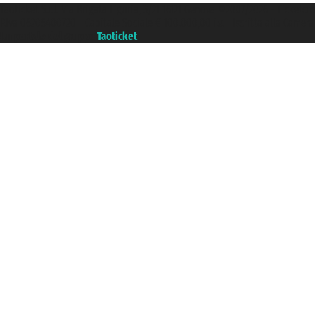
Taoticket S.r.l. Via Brigata Liguria, 3/21 16121 Genova ©2007/2026 - Ticketc
P.Iva 06206400720 - Capitale Sociale € 100.000,00 i.v. - Iscritta alla Came
Un portale del gruppo
Taoticket