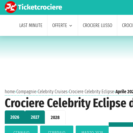
LAST MINUTE
OFFERTE
CROCIERE LUSSO
CROCI
home
›
Compagnie
›
Celebrity Cruises
›
Crociere Celebrity Eclipse
›
Aprile 20
Crociere Celebrity Eclipse 
2026
2027
2028