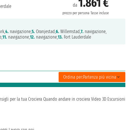
1.861 €
da
derdale
prezzo per persona
Tasse incluse
rk,
4.
navigazione,
5.
Oranjestad,
6.
Willemstad,
7.
navigazione,
e,
11.
navigazione,
12.
navigazione,
13.
Fort Lauderdale
Ordina per:
Partenza più vicina
sigli per la tua Crociera
Quando andare in crociera
Video 3D
Escursioni
heggi
Lavora con noi