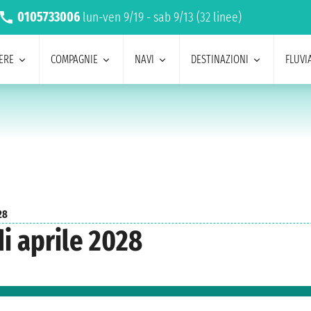
0105733006
lun-ven 9/19 - sab 9/13 (32 linee)
ERE
COMPAGNIE
NAVI
DESTINAZIONI
FLUVIA
28
di aprile 2028