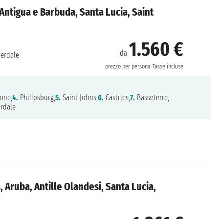
, Antigua e Barbuda, Santa Lucia, Saint
1.560 €
da
derdale
prezzo per persona
Tasse incluse
one,
4.
Philipsburg,
5.
Saint Johns,
6.
Castries,
7.
Basseterre,
rdale
s, Aruba, Antille Olandesi, Santa Lucia,