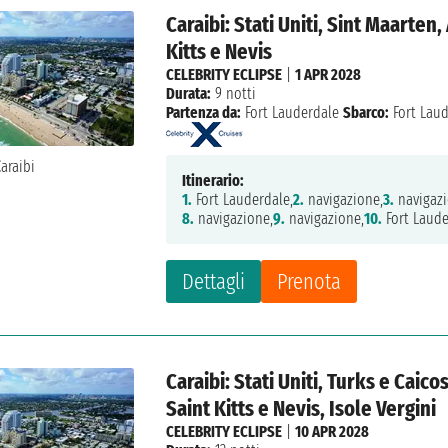
Caraibi: Stati Uniti, Sint Maarten
Kitts e Nevis
CELEBRITY ECLIPSE
|
1 APR 2028
Durata:
9 notti
Partenza da:
Fort Lauderdale
Sbarco:
Fort Lau
Itinerario:
1.
Fort Lauderdale,
2.
navigazione,
3.
navigazi
8.
navigazione,
9.
navigazione,
10.
Fort Laude
Dettagli
Prenota
Caraibi: Stati Uniti, Turks e Caico
Saint Kitts e Nevis, Isole Vergini
CELEBRITY ECLIPSE
|
10 APR 2028