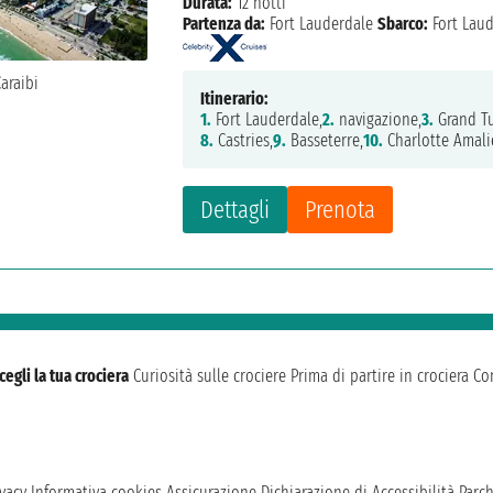
Durata:
12 notti
Partenza da:
Fort Lauderdale
Sbarco:
Fort Lau
Itinerario:
1.
Fort Lauderdale,
2.
navigazione,
3.
Grand Tu
8.
Castries,
9.
Basseterre,
10.
Charlotte Amali
Dettagli
Prenota
cegli la tua crociera
Curiosità sulle crociere
Prima di partire in crociera
Con
vacy
Informativa cookies
Assicurazione
Dichiarazione di Accessibilità
Parc