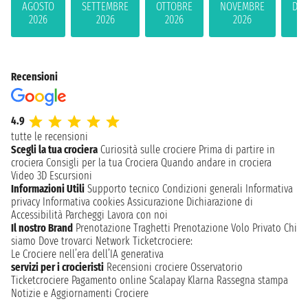
AGOSTO
SETTEMBRE
OTTOBRE
NOVEMBRE
DIC
2026
2026
2026
2026
2
Recensioni
4.9
tutte le recensioni
Scegli la tua crociera
Curiosità sulle crociere
Prima di partire in
crociera
Consigli per la tua Crociera
Quando andare in crociera
Video 3D
Escursioni
Informazioni Utili
Supporto tecnico
Condizioni generali
Informativa
privacy
Informativa cookies
Assicurazione
Dichiarazione di
Accessibilità
Parcheggi
Lavora con noi
Il nostro Brand
Prenotazione Traghetti
Prenotazione Volo Privato
Chi
siamo
Dove trovarci
Network
Ticketcrociere:
Le Crociere nell’era dell’IA generativa
servizi per i crocieristi
Recensioni crociere
Osservatorio
Ticketcrociere
Pagamento online
Scalapay
Klarna
Rassegna stampa
Notizie e Aggiornamenti Crociere