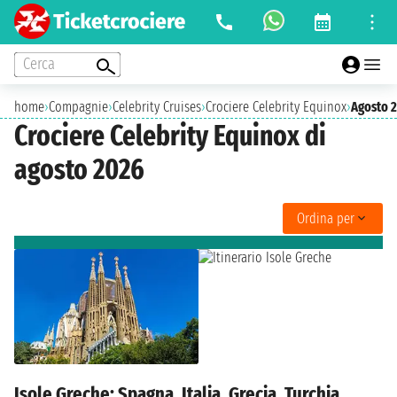
Cerca
home
›
Compagnie
›
Celebrity Cruises
›
Crociere Celebrity Equinox
›
Agosto 
Crociere Celebrity Equinox di
agosto 2026
Ordina per
Isole Greche: Spagna, Italia, Grecia, Turchia