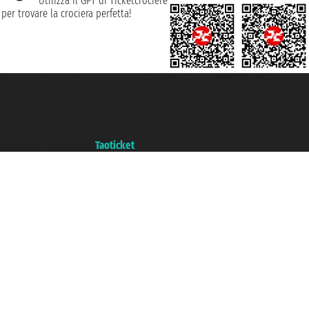
Utilizza il GPT di Ticketcrociere
per trovare la crociera perfetta!
Taoticket S.r.l. Via Brigata Liguria, 3/21 16121 Genova ©2007/2026 -
Ticketcrociere ® è un Marchio Registrato
P.Iva 06206400720 - Capitale Sociale € 100.000,00 i.v. - Iscritta alla Camera
di Commercio di Genova con REA 433093. - Aut. Prov. n° 6167/131601 -
Assicurazione Unipol - polizza n. 206484182
Un portale del gruppo
Taoticket