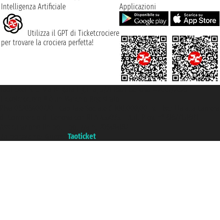
Intelligenza Artificiale
Applicazioni
Utilizza il GPT di Ticketcrociere
per trovare la crociera perfetta!
Taoticket S.r.l. Via Brigata Liguria, 3/21 16121 Genova ©2007/2026 -
Ticketcrociere ® è un Marchio Registrato
P.Iva 06206400720 - Capitale Sociale € 100.000,00 i.v. - Iscritta alla Camera
di Commercio di Genova con REA 433093. - Aut. Prov. n° 6167/131601 -
Assicurazione Unipol - polizza n. 206484182
Un portale del gruppo
Taoticket