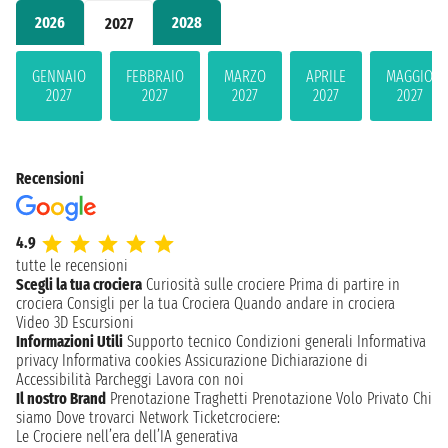
2026
2028
2027
GENNAIO
FEBBRAIO
MARZO
APRILE
MAGGIO
2027
2027
2027
2027
2027
Recensioni
4.9
tutte le recensioni
Scegli la tua crociera
Curiosità sulle crociere
Prima di partire in
crociera
Consigli per la tua Crociera
Quando andare in crociera
Video 3D
Escursioni
Informazioni Utili
Supporto tecnico
Condizioni generali
Informativa
privacy
Informativa cookies
Assicurazione
Dichiarazione di
Accessibilità
Parcheggi
Lavora con noi
Il nostro Brand
Prenotazione Traghetti
Prenotazione Volo Privato
Chi
siamo
Dove trovarci
Network
Ticketcrociere:
Le Crociere nell’era dell’IA generativa