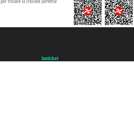
per trovare la crociera perfetta!
Taoticket S.r.l. Via Brigata Liguria, 3/21 16121 Genova ©2007/2026 -
Ticketcrociere ® è un Marchio Registrato
P.Iva 06206400720 - Capitale Sociale € 100.000,00 i.v. - Iscritta alla Camera
di Commercio di Genova con REA 433093. - Aut. Prov. n° 6167/131601 -
Assicurazione Unipol - polizza n. 206484182
Un portale del gruppo
Taoticket