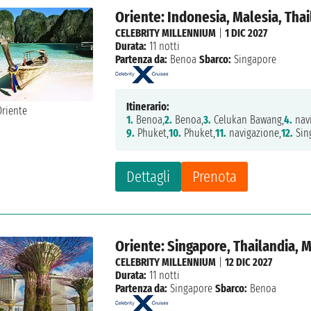
Oriente: Indonesia, Malesia, Tha
CELEBRITY MILLENNIUM
|
1 DIC 2027
Durata:
11 notti
Partenza da:
Benoa
Sbarco:
Singapore
Itinerario:
1.
Benoa,
2.
Benoa,
3.
Celukan Bawang,
4.
navi
9.
Phuket,
10.
Phuket,
11.
navigazione,
12.
Sin
Dettagli
Prenota
Oriente: Singapore, Thailandia, 
CELEBRITY MILLENNIUM
|
12 DIC 2027
Durata:
11 notti
Partenza da:
Singapore
Sbarco:
Benoa