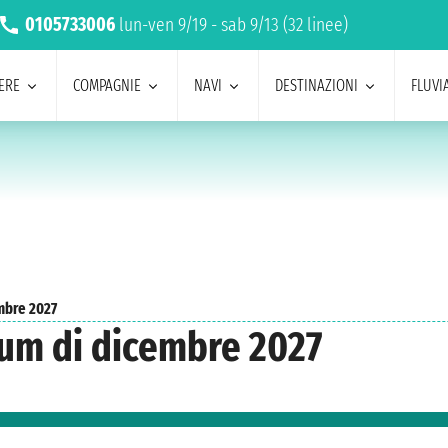
0105733006
lun-ven 9/19 - sab 9/13 (32 linee)
ERE
COMPAGNIE
NAVI
DESTINAZIONI
FLUVIA
mbre 2027
ium di dicembre 2027