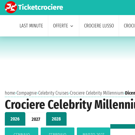
LAST MINUTE
OFFERTE
CROCIERE LUSSO
CROCI
home
›
Compagnie
›
Celebrity Cruises
›
Crociere Celebrity Millennium
›
Dice
Crociere Celebrity Millenn
2026
2028
2027