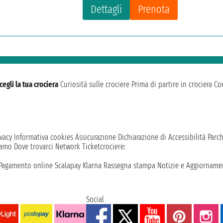
Dettagli
Prenota
cegli la tua crociera
Curiosità sulle crociere
Prima di partire in crociera
Con
vacy
Informativa cookies
Assicurazione
Dichiarazione di Accessibilità
Parc
iamo
Dove trovarci
Network
Ticketcrociere:
Pagamento online
Scalapay
Klarna
Rassegna stampa
Notizie e Aggiornamen
Social