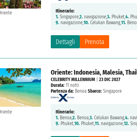
Itinerario:
1.
Singapore,
2.
navigazione,
3.
Phuket,
4.
Phu
9.
navigazione,
10.
Celukan Bawang,
11.
Beno
Dettagli
Prenota
Oriente: Indonesia, Malesia, Tha
CELEBRITY MILLENNIUM
|
23 DIC 2027
Durata:
11 notti
Partenza da:
Benoa
Sbarco:
Singapore
Itinerario:
1.
Benoa,
2.
Benoa,
3.
Celukan Bawang,
4.
navi
9.
Phuket,
10.
Phuket,
11.
navigazione,
12.
Sin