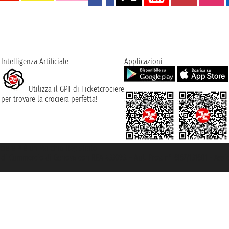
Intelligenza Artificiale
Applicazioni
Utilizza il GPT di Ticketcrociere
per trovare la crociera perfetta!
rociere ® è un Marchio Registrato
ra di Commercio di Genova con REA 433093. - Aut. Prov. n° 6167/131601 - Ass