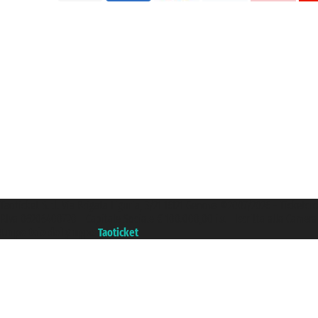
Taoticket S.r.l. Via Brigata Liguria, 3/21 16121 Genova ©2007/2026 - Ticketc
P.Iva 06206400720 - Capitale Sociale € 100.000,00 i.v. - Iscritta alla Came
Un portale del gruppo
Taoticket