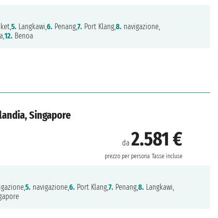
ket,
5.
Langkawi,
6.
Penang,
7.
Port Klang,
8.
navigazione,
a,
12.
Benoa
ilandia, Singapore
2.581 €
da
prezzo per persona
Tasse incluse
gazione,
5.
navigazione,
6.
Port Klang,
7.
Penang,
8.
Langkawi,
gapore