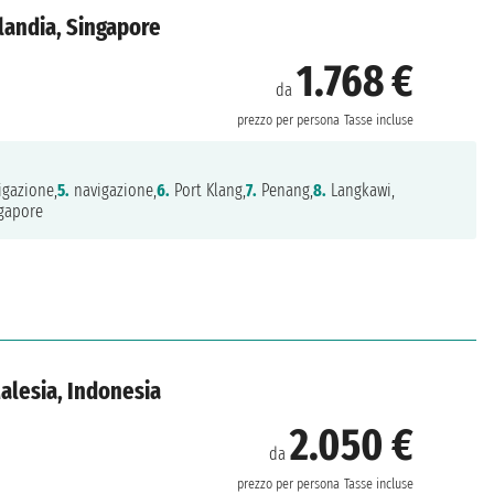
ilandia, Singapore
1.768 €
da
prezzo per persona
Tasse incluse
gazione,
5.
navigazione,
6.
Port Klang,
7.
Penang,
8.
Langkawi,
gapore
Malesia, Indonesia
2.050 €
da
prezzo per persona
Tasse incluse