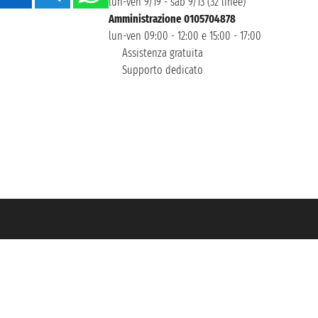
lun-ven 9/19 - sab 9/13 (32 linee)
Amministrazione 0105704878
lun-ven 09:00 - 12:00 e 15:00 - 17:00
Assistenza gratuita
Supporto dedicato
icurazione Unipol - polizza n. 206484182