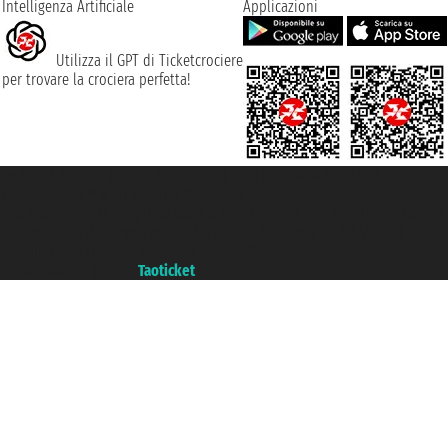
Intelligenza Artificiale
Applicazioni
Utilizza il GPT di Ticketcrociere
per trovare la crociera perfetta!
Taoticket S.r.l. Via Brigata Liguria, 3/21 16121 Genova ©2007/2026 -
Ticketcrociere ® è un Marchio Registrato
P.Iva 06206400720 - Capitale Sociale € 100.000,00 i.v. - Iscritta alla Camera
di Commercio di Genova con REA 433093. - Aut. Prov. n° 6167/131601 -
Assicurazione Unipol - polizza n. 206484182
Un portale del gruppo
Taoticket