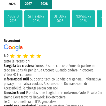
2027
2028
2026
AGOSTO
SETTEMBRE
OTTOBRE
NOVEMBRE
DIC
2026
2026
2026
2026
2
Recensioni
4.9
tutte le recensioni
Scegli la tua crociera
Curiosità sulle crociere
Prima di partire in
crociera
Consigli per la tua Crociera
Quando andare in crociera
Video 3D
Escursioni
Informazioni Utili
Supporto tecnico
Condizioni generali
Informativa
privacy
Informativa cookies
Assicurazione
Dichiarazione di
Accessibilità
Parcheggi
Lavora con noi
Il nostro Brand
Prenotazione Traghetti
Prenotazione Volo Privato
Chi
siamo
Dove trovarci
Network
Ticketcrociere:
Le Crociere nell’era dell’IA generativa