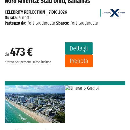
Nord America: Stati Uniti, Bahamas
CELEBRITY REFLECTION
|
7 DIC 2026
Durata:
4 notti
Partenza da:
Fort Lauderdale
Sbarco:
Fort Lauderdale
Dettagli
473 €
da
Prenota
prezzo per persona
Tasse incluse