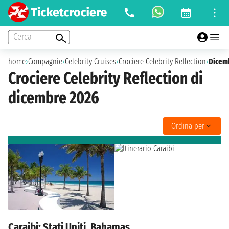
Cerca
home
›
Compagnie
›
Celebrity Cruises
›
Crociere Celebrity Reflection
›
Dicem
Crociere Celebrity Reflection di
dicembre 2026
Ordina per
Caraibi: Stati Uniti, Bahamas