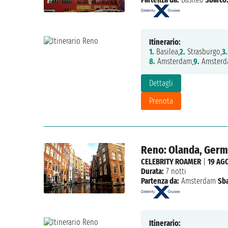
Itinerario:
1.
Basilea,
2.
Strasburgo,
3.
8.
Amsterdam,
9.
Amsterd
Dettagli
Prenota
Reno: Olanda, Germa
CELEBRITY ROAMER
|
19 AG
Durata:
7 notti
Partenza da:
Amsterdam
Sba
Itinerario: