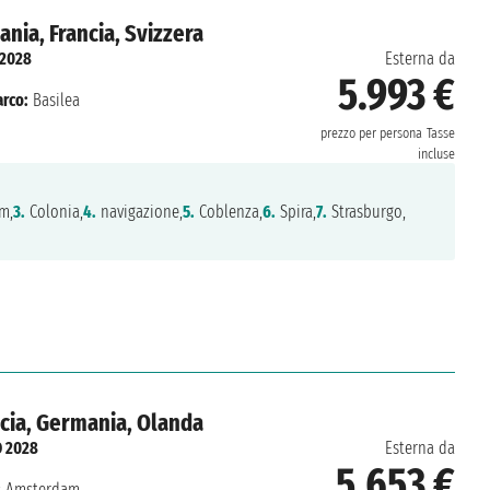
nia, Francia, Svizzera
 2028
Esterna da
5.993 €
rco:
Basilea
prezzo per persona
Tasse
incluse
m,
3.
Colonia,
4.
navigazione,
5.
Coblenza,
6.
Spira,
7.
Strasburgo,
ncia, Germania, Olanda
O 2028
Esterna da
5.653 €
:
Amsterdam