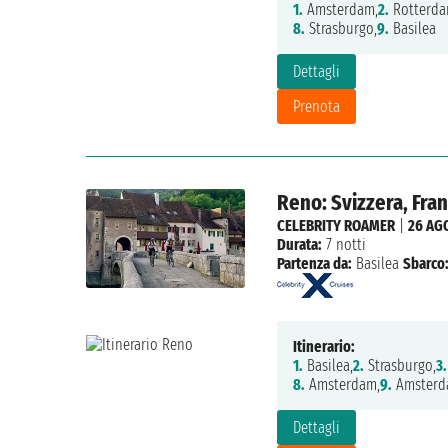
1.
Amsterdam,
2.
Rotterda
8.
Strasburgo,
9.
Basilea
Dettagli
Prenota
Reno: Svizzera, Fra
CELEBRITY ROAMER
|
26 AG
Durata:
7 notti
Partenza da:
Basilea
Sbarco
Itinerario:
1.
Basilea,
2.
Strasburgo,
3.
8.
Amsterdam,
9.
Amsterd
Dettagli