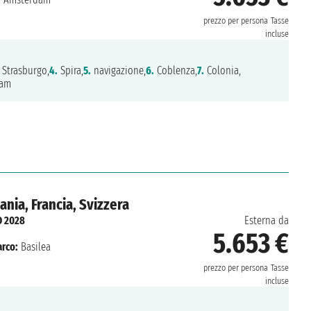
prezzo per persona
Tasse
incluse
Strasburgo,
4.
Spira,
5.
navigazione,
6.
Coblenza,
7.
Colonia,
am
nia, Francia, Svizzera
O 2028
Esterna da
5.653 €
rco:
Basilea
prezzo per persona
Tasse
incluse