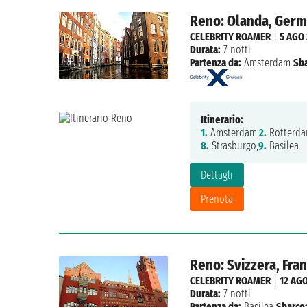
Reno: Olanda, Germa
CELEBRITY ROAMER
|
5 AGO
Durata:
7 notti
Partenza da:
Amsterdam
Sba
Itinerario:
1.
Amsterdam,
2.
Rotterda
8.
Strasburgo,
9.
Basilea
Dettagli
Prenota
Reno: Svizzera, Fra
CELEBRITY ROAMER
|
12 AG
Durata:
7 notti
Partenza da:
Basilea
Sbarco