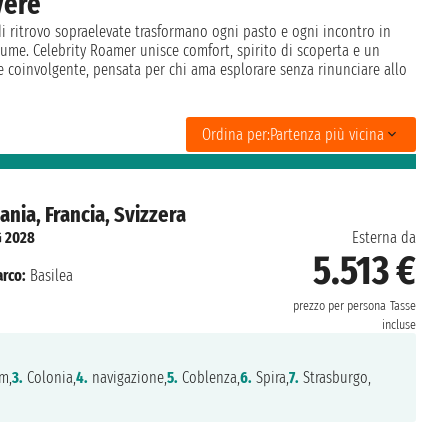
vere
di ritrovo sopraelevate trasformano ogni pasto e ogni incontro in
iume. Celebrity Roamer unisce comfort, spirito di scoperta e un
 e coinvolgente, pensata per chi ama esplorare senza rinunciare allo
Ordina per:
Partenza più vicina
nia, Francia, Svizzera
G 2028
Esterna da
5.513 €
rco:
Basilea
prezzo per persona
Tasse
incluse
m,
3.
Colonia,
4.
navigazione,
5.
Coblenza,
6.
Spira,
7.
Strasburgo,