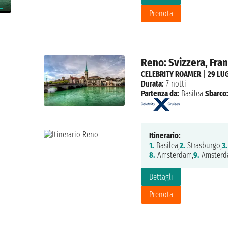
Prenota
Reno: Svizzera, Fra
CELEBRITY ROAMER
|
29 LU
Durata:
7 notti
Partenza da:
Basilea
Sbarco
Itinerario:
1.
Basilea,
2.
Strasburgo,
3.
8.
Amsterdam,
9.
Amsterd
Dettagli
Prenota