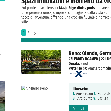
Spazi innovativi e momenti da vi
Sul ponte, i caratteristici
Magic Edge dining pods
e le aree 
un’esperienza unica, sempre accompagnata dalla vista sul f
tocco di avventura, offrendo una crociera fluviale dinamica
stile.
1
2
Reno: Olanda, Germa
li
CELEBRITY ROAMER
|
22 LU
Durata:
7 notti
Partenza da:
Amsterdam
Sba
Itinerario:
1.
Amsterdam,
2.
Rotterda
8.
Strasburgo,
9.
Basilea
Dettagli