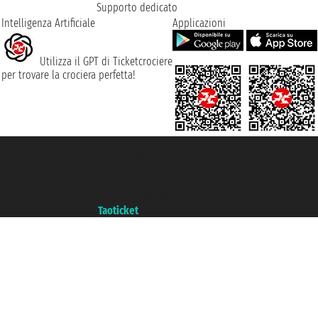
Supporto dedicato
Intelligenza Artificiale
Applicazioni
Utilizza il GPT di Ticketcrociere
per trovare la crociera perfetta!
Taoticket S.r.l. Via Brigata Liguria, 3/21 16121 Genova ©2007/2026 -
Ticketcrociere ® è un Marchio Registrato
P.Iva 06206400720 - Capitale Sociale € 100.000,00 i.v. - Iscritta alla Camera
di Commercio di Genova con REA 433093. - Aut. Prov. n° 6167/131601 -
Assicurazione Unipol - polizza n. 206484182
Un portale del gruppo
Taoticket