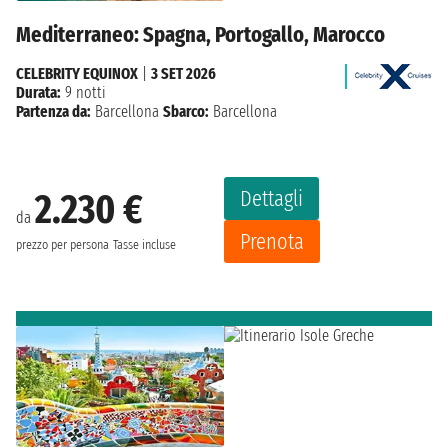
Mediterraneo: Spagna, Portogallo, Marocco
CELEBRITY EQUINOX
|
3 SET 2026
Durata:
9 notti
Partenza da:
Barcellona
Sbarco:
Barcellona
Dettagli
2.230 €
da
Prenota
prezzo per persona
Tasse incluse