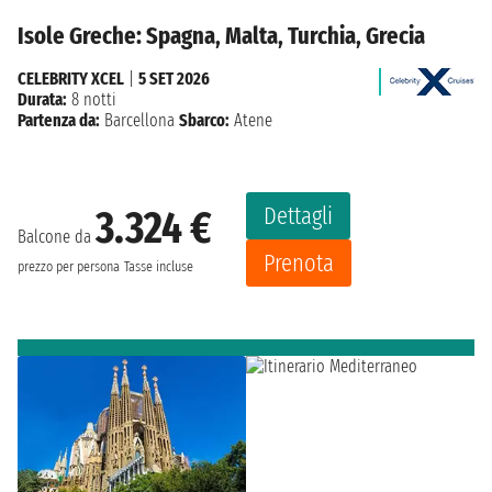
Isole Greche: Spagna, Malta, Turchia, Grecia
CELEBRITY XCEL
|
5 SET 2026
Durata:
8 notti
Partenza da:
Barcellona
Sbarco:
Atene
Dettagli
3.324 €
Balcone da
Prenota
prezzo per persona
Tasse incluse