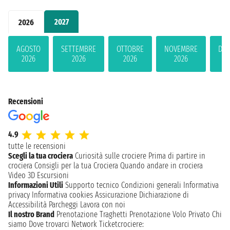
2027
2026
AGOSTO
SETTEMBRE
OTTOBRE
NOVEMBRE
DIC
2026
2026
2026
2026
2
Recensioni
4.9
tutte le recensioni
Scegli la tua crociera
Curiosità sulle crociere
Prima di partire in
crociera
Consigli per la tua Crociera
Quando andare in crociera
Video 3D
Escursioni
Informazioni Utili
Supporto tecnico
Condizioni generali
Informativa
privacy
Informativa cookies
Assicurazione
Dichiarazione di
Accessibilità
Parcheggi
Lavora con noi
Il nostro Brand
Prenotazione Traghetti
Prenotazione Volo Privato
Chi
siamo
Dove trovarci
Network
Ticketcrociere: