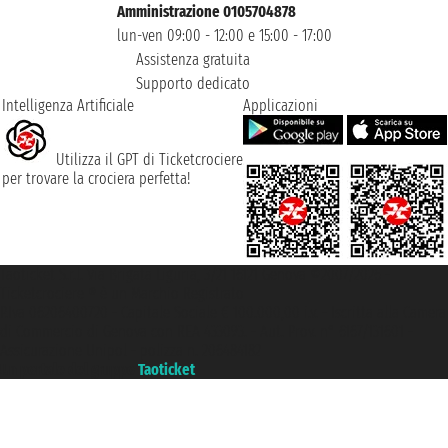
Amministrazione 0105704878
lun-ven 09:00 - 12:00 e 15:00 - 17:00
Assistenza gratuita
Supporto dedicato
Intelligenza Artificiale
Applicazioni
Utilizza il GPT di Ticketcrociere
per trovare la crociera perfetta!
Taoticket S.r.l. Via Brigata Liguria, 3/21 16121 Genova ©2007/2026 -
Ticketcrociere ® è un Marchio Registrato
P.Iva 06206400720 - Capitale Sociale € 100.000,00 i.v. - Iscritta alla Camera
di Commercio di Genova con REA 433093. - Aut. Prov. n° 6167/131601 -
Assicurazione Unipol - polizza n. 206484182
Un portale del gruppo
Taoticket