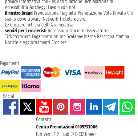
privacy
Informativa cookies
Assicurazione
Dichiarazione di
Accessibilità
Parcheggi
Lavora con noi
Il nostro Brand
Prenotazione Traghetti
Prenotazione Volo Privato
Chi
siamo
Dove trovarci
Network
Ticketcrociere:
Le Crociere nell’era dell’IA generativa
servizi per i crocieristi
Recensioni crociere
Osservatorio
Ticketcrociere
Pagamento online
Scalapay
Klarna
Rassegna stampa
Notizie e Aggiornamenti Crociere
Pagamenti
Social
Contatti
Centro Prenotazioni 0105733006
lun-ven 9/19 - sab 9/13 (32 linee)