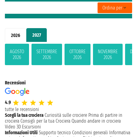
Ordina per
2027
2026
AGOSTO
SETTEMBRE
OTTOBRE
NOVEMBRE
DIC
2026
2026
2026
2026
2
Recensioni
4.9
tutte le recensioni
Scegli la tua crociera
Curiosità sulle crociere
Prima di partire in
crociera
Consigli per la tua Crociera
Quando andare in crociera
Video 3D
Escursioni
Informazioni Utili
Supporto tecnico
Condizioni generali
Informativa