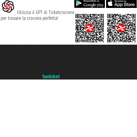
Utilizza il GPT di Ticketcrociere
per trovare la crociera perfetta!
Taoticket S.r.l. Via Brigata Liguria, 3/21 16121 Genova ©2007/2026 -
Ticketcrociere ® è un Marchio Registrato
P.Iva 06206400720 - Capitale Sociale € 100.000,00 i.v. - Iscritta alla Camera
di Commercio di Genova con REA 433093. - Aut. Prov. n° 6167/131601 -
Assicurazione Unipol - polizza n. 206484182
Un portale del gruppo
Taoticket