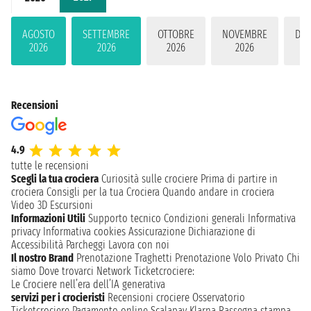
AGOSTO
SETTEMBRE
OTTOBRE
NOVEMBRE
DIC
2026
2026
2026
2026
2
Recensioni
4.9
tutte le recensioni
Scegli la tua crociera
Curiosità sulle crociere
Prima di partire in
crociera
Consigli per la tua Crociera
Quando andare in crociera
Video 3D
Escursioni
Informazioni Utili
Supporto tecnico
Condizioni generali
Informativa
privacy
Informativa cookies
Assicurazione
Dichiarazione di
Accessibilità
Parcheggi
Lavora con noi
Il nostro Brand
Prenotazione Traghetti
Prenotazione Volo Privato
Chi
siamo
Dove trovarci
Network
Ticketcrociere:
Le Crociere nell’era dell’IA generativa
servizi per i crocieristi
Recensioni crociere
Osservatorio
Ticketcrociere
Pagamento online
Scalapay
Klarna
Rassegna stampa