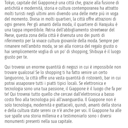
Tokyo, capitale del Giappone,è una città che, grazie alla fusione di
antichità e modernità, storia e cultura contemporanea ha attratto
molti turisti negli ultimi anni divendo una delle mete più in voga
del momento. Divisa in molti quartieri, la città offre attrazioni di
ogni genere. Per gli amanti della moda, il quartiere di Harajuku è
una tappa imperdibile. Patria dell'abbigliamento streetwear del
Paese, questa zona della città è divenuta uno dei punti di
riferimento per la vivace cultura giovanile della moda. Sempre per
rimanere nell'ambito moda, se sei alla ricerca del regalo giusto o
hai semplicemente voglia di un po' di shopping, Shibuya è il luogo
giusto per te.
Qui troverai un enorme quantità di negozi in cui è impossibile non
trovare qualcosa! Se lo shopping ti ha fatto venire un certo
languorino, la città offre una vasta quantità di ristoranti, bar in cui
potrai assaporare tutti i piatti tipici locali. Se elettronica e
tecnologia sono una tua passione, il Giappone è il luogo che fa per
te! Qui troverai tutto quello che cercavi dall'elettronica a basso
costo fino alla tecnologia più all'avanguardia. Il Giappone non è
solo tecnologia, modernità e grattacieli, quindi, amanti della storia
e della cultura state sereni ce n'è anche per voi. Il Giappone ha alle
sue spalle una storia millenia e a testimoniarlo sono i diversi
monumenti presenti nella sua capitale.