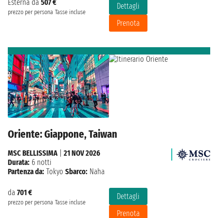
Esterna da
507 €
Dettagli
prezzo per persona
Tasse incluse
Prenota
Oriente: Giappone, Taiwan
MSC BELLISSIMA
|
21 NOV 2026
Durata:
6 notti
Partenza da:
Tokyo
Sbarco:
Naha
da
701 €
Dettagli
prezzo per persona
Tasse incluse
Prenota