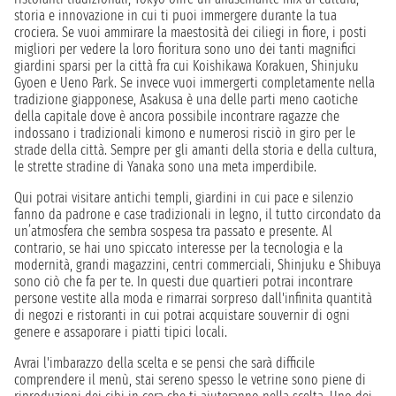
storia e innovazione in cui ti puoi immergere durante la tua
crociera. Se vuoi ammirare la maestosità dei ciliegi in fiore, i posti
migliori per vedere la loro fioritura sono uno dei tanti magnifici
giardini sparsi per la città fra cui Koishikawa Korakuen, Shinjuku
Gyoen e Ueno Park. Se invece vuoi immergerti completamente nella
tradizione giapponese, Asakusa è una delle parti meno caotiche
della capitale dove è ancora possibile incontrare ragazze che
indossano i tradizionali kimono e numerosi risciò in giro per le
strade della città. Sempre per gli amanti della storia e della cultura,
le strette stradine di Yanaka sono una meta imperdibile.
Qui potrai visitare antichi templi, giardini in cui pace e silenzio
fanno da padrone e case tradizionali in legno, il tutto circondato da
un’atmosfera che sembra sospesa tra passato e presente. Al
contrario, se hai uno spiccato interesse per la tecnologia e la
modernità, grandi magazzini, centri commerciali, Shinjuku e Shibuya
sono ciò che fa per te. In questi due quartieri potrai incontrare
persone vestite alla moda e rimarrai sorpreso dall'infinita quantità
di negozi e ristoranti in cui potrai acquistare souvernir di ogni
genere e assaporare i piatti tipici locali.
Avrai l'imbarazzo della scelta e se pensi che sarà difficile
comprendere il menù, stai sereno spesso le vetrine sono piene di