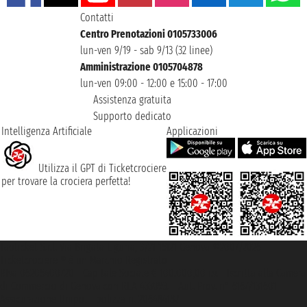
Contatti
Centro Prenotazioni 0105733006
lun-ven 9/19 - sab 9/13 (32 linee)
Amministrazione 0105704878
lun-ven 09:00 - 12:00 e 15:00 - 17:00
Assistenza gratuita
Supporto dedicato
Intelligenza Artificiale
Applicazioni
Utilizza il GPT di Ticketcrociere
per trovare la crociera perfetta!
Taoticket S.r.l. Via Brigata Liguria, 3/21 16121 Genova ©2007/2026 -
Ticketcrociere ® è un Marchio Registrato
P.Iva 06206400720 - Capitale Sociale € 100.000,00 i.v. - Iscritta alla Camera
di Commercio di Genova con REA 433093. - Aut. Prov. n° 6167/131601 -
Assicurazione Unipol - polizza n. 206484182