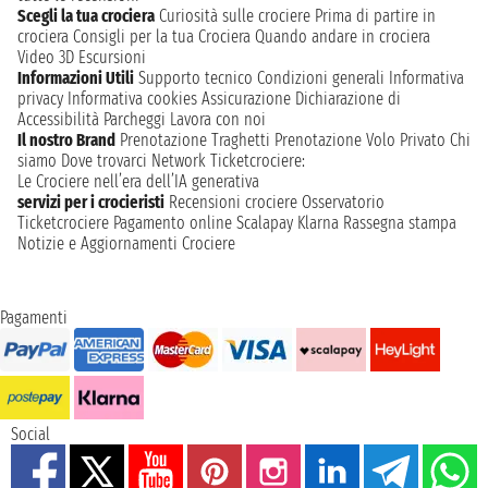
Scegli la tua crociera
Curiosità sulle crociere
Prima di partire in
crociera
Consigli per la tua Crociera
Quando andare in crociera
Video 3D
Escursioni
Informazioni Utili
Supporto tecnico
Condizioni generali
Informativa
privacy
Informativa cookies
Assicurazione
Dichiarazione di
Accessibilità
Parcheggi
Lavora con noi
Il nostro Brand
Prenotazione Traghetti
Prenotazione Volo Privato
Chi
siamo
Dove trovarci
Network
Ticketcrociere:
Le Crociere nell’era dell’IA generativa
servizi per i crocieristi
Recensioni crociere
Osservatorio
Ticketcrociere
Pagamento online
Scalapay
Klarna
Rassegna stampa
Notizie e Aggiornamenti Crociere
Pagamenti
Social