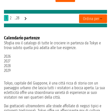
1
2
..28
Ordina per
Calendario partenze
Sfoglia ora il catalogo di tutte le crociere in partenza da Tokyo e
trova subito quella più adatta alle tue esigenze.
2026
2027
2028
2029
Tokyo, capitale del Giappone, è una città ricca di storia con un
paesaggio urbano che lascia tutti i visitatori a bocca aperta. La sua
ecletticità offre una straordinaria varietà di esperienze ai suoi
visitatori nei vari quartieri della città.
Dai grattacieli ultramoderni alle strade affollate di negozi tipici e
ristoranti tradizionali, Tokyo offre un affascinante mix di cultura,