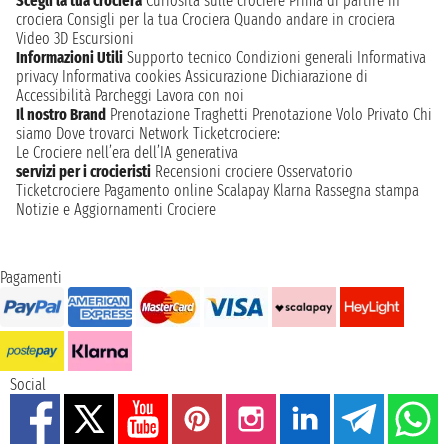
Scegli la tua crociera
Curiosità sulle crociere
Prima di partire in
crociera
Consigli per la tua Crociera
Quando andare in crociera
Video 3D
Escursioni
Informazioni Utili
Supporto tecnico
Condizioni generali
Informativa
privacy
Informativa cookies
Assicurazione
Dichiarazione di
Accessibilità
Parcheggi
Lavora con noi
Il nostro Brand
Prenotazione Traghetti
Prenotazione Volo Privato
Chi
siamo
Dove trovarci
Network
Ticketcrociere:
Le Crociere nell’era dell’IA generativa
servizi per i crocieristi
Recensioni crociere
Osservatorio
Ticketcrociere
Pagamento online
Scalapay
Klarna
Rassegna stampa
Notizie e Aggiornamenti Crociere
Pagamenti
Social