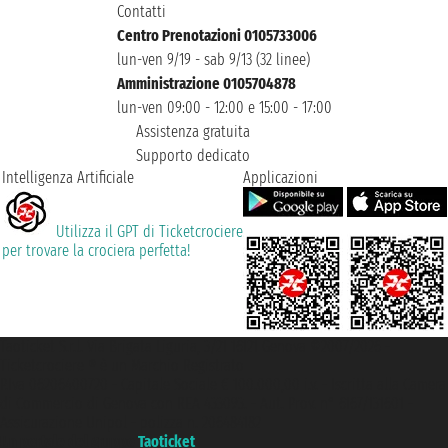
Contatti
Centro Prenotazioni 0105733006
lun-ven 9/19 - sab 9/13 (32 linee)
Amministrazione 0105704878
lun-ven 09:00 - 12:00 e 15:00 - 17:00
Assistenza gratuita
Supporto dedicato
Intelligenza Artificiale
Applicazioni
Utilizza il GPT di Ticketcrociere
per trovare la crociera perfetta!
Taoticket S.r.l. Via Brigata Liguria, 3/21 16121 Genova ©2007/2026 -
Ticketcrociere ® è un Marchio Registrato
P.Iva 06206400720 - Capitale Sociale € 100.000,00 i.v. - Iscritta alla Camera
di Commercio di Genova con REA 433093. - Aut. Prov. n° 6167/131601 -
Assicurazione Unipol - polizza n. 206484182
Un portale del gruppo
Taoticket