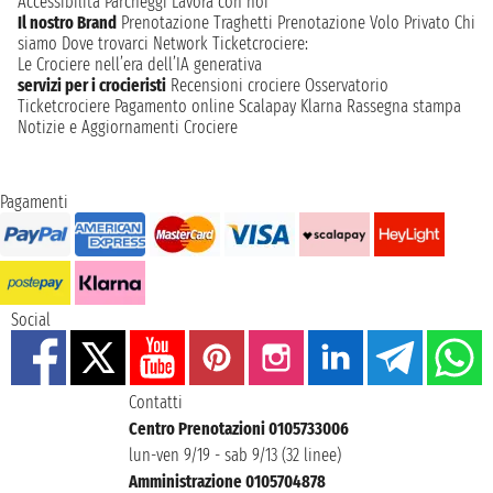
Accessibilità
Parcheggi
Lavora con noi
Il nostro Brand
Prenotazione Traghetti
Prenotazione Volo Privato
Chi
siamo
Dove trovarci
Network
Ticketcrociere:
Le Crociere nell’era dell’IA generativa
servizi per i crocieristi
Recensioni crociere
Osservatorio
Ticketcrociere
Pagamento online
Scalapay
Klarna
Rassegna stampa
Notizie e Aggiornamenti Crociere
Pagamenti
Social
Contatti
Centro Prenotazioni 0105733006
lun-ven 9/19 - sab 9/13 (32 linee)
Amministrazione 0105704878