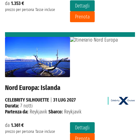
da
1.353 €
Dettagli
prezzo per persona
Tasse incluse
Prenota
Nord Europa: Islanda
CELEBRITY SILHOUETTE
|
31 LUG 2027
Durata:
7 notti
Partenza da:
Reykjavik
Sbarco:
Reykjavik
da
1.361 €
Dettagli
prezzo per persona
Tasse incluse
Prenota