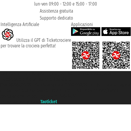
lun-ven 09:00 - 12:00 e 15:00 - 17:00
Assistenza gratuita
Supporto dedicato
Intelligenza Artificiale
Applicazioni
Utilizza il GPT di Ticketcrociere
per trovare la crociera perfetta!
Taoticket S.r.l. Via Brigata Liguria, 3/21 16121 Genova ©2007/2026 -
Ticketcrociere ® è un Marchio Registrato
P.Iva 06206400720 - Capitale Sociale € 100.000,00 i.v. - Iscritta alla Camera
di Commercio di Genova con REA 433093. - Aut. Prov. n° 6167/131601 -
Assicurazione Unipol - polizza n. 206484182
Un portale del gruppo
Taoticket