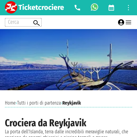
Cerca
Home
›
Tutti i porti di partenza
›
Reykjavik
Crociera da Reykjavik
La porta dell'Islanda, terra dalle incredibili meraviglie naturali, che