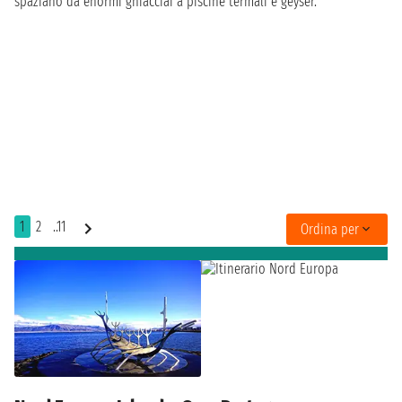
spaziano da enormi ghiacciai a piscine termali e geyser.
1
2
..11
Ordina per