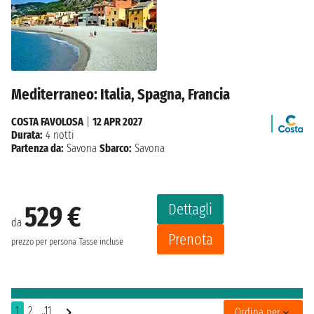
Mediterraneo: Italia, Spagna, Francia
COSTA FAVOLOSA
|
12 APR 2027
Durata:
4 notti
Partenza da:
Savona
Sbarco:
Savona
Dettagli
529 €
da
Prenota
prezzo per persona
Tasse incluse
1
2
..11
Ordina per