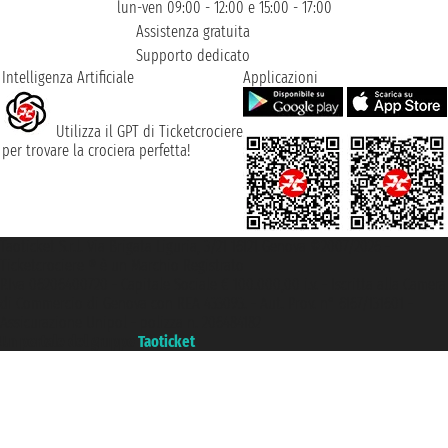
lun-ven 09:00 - 12:00 e 15:00 - 17:00
Assistenza gratuita
Supporto dedicato
Intelligenza Artificiale
Applicazioni
Utilizza il GPT di Ticketcrociere
per trovare la crociera perfetta!
Taoticket S.r.l. Via Brigata Liguria, 3/21 16121 Genova ©2007/2026 -
Ticketcrociere ® è un Marchio Registrato
P.Iva 06206400720 - Capitale Sociale € 100.000,00 i.v. - Iscritta alla Camera
di Commercio di Genova con REA 433093. - Aut. Prov. n° 6167/131601 -
Assicurazione Unipol - polizza n. 206484182
Un portale del gruppo
Taoticket