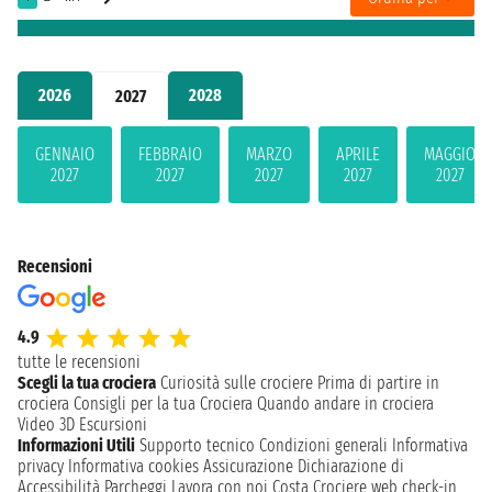
2026
2028
2027
GENNAIO
FEBBRAIO
MARZO
APRILE
MAGGIO
2027
2027
2027
2027
2027
Recensioni
4.9
tutte le recensioni
Scegli la tua crociera
Curiosità sulle crociere
Prima di partire in
crociera
Consigli per la tua Crociera
Quando andare in crociera
Video 3D
Escursioni
Informazioni Utili
Supporto tecnico
Condizioni generali
Informativa
privacy
Informativa cookies
Assicurazione
Dichiarazione di
Accessibilità
Parcheggi
Lavora con noi
Costa Crociere web check-in