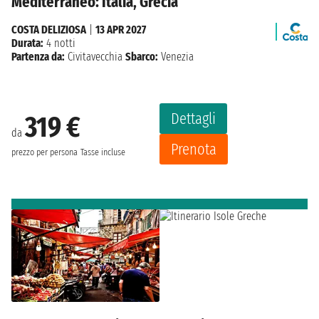
Mediterraneo: Italia, Grecia
COSTA DELIZIOSA
|
13 APR 2027
Durata:
4 notti
Partenza da:
Civitavecchia
Sbarco:
Venezia
Dettagli
319 €
da
Prenota
prezzo per persona
Tasse incluse