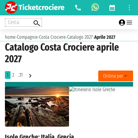
Cerca
home
›
Compagnie
›
Costa Crociere
›
Catalogo 2027
›
Aprile 2027
Catalogo Costa Crociere aprile
2027
1
2
..11
Ordina per
Isole Greche: Italia, Grecia