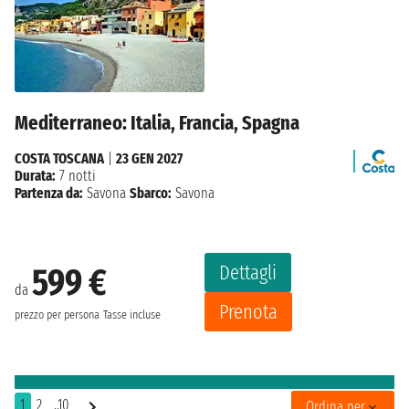
Mediterraneo: Italia, Francia, Spagna
COSTA TOSCANA
|
23 GEN 2027
Durata:
7 notti
Partenza da:
Savona
Sbarco:
Savona
Dettagli
599 €
da
Prenota
prezzo per persona
Tasse incluse
1
2
..10
Ordina per