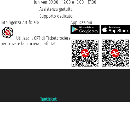
lun-ven 09:00 - 12:00 e 15:00 - 17:00
Assistenza gratuita
Supporto dedicato
Intelligenza Artificiale
Applicazioni
Utilizza il GPT di Ticketcrociere
per trovare la crociera perfetta!
Taoticket S.r.l. Via Brigata Liguria, 3/21 16121 Genova ©2007/2026 -
Ticketcrociere ® è un Marchio Registrato
P.Iva 06206400720 - Capitale Sociale € 100.000,00 i.v. - Iscritta alla Camera
di Commercio di Genova con REA 433093. - Aut. Prov. n° 6167/131601 -
Assicurazione Unipol - polizza n. 206484182
Un portale del gruppo
Taoticket