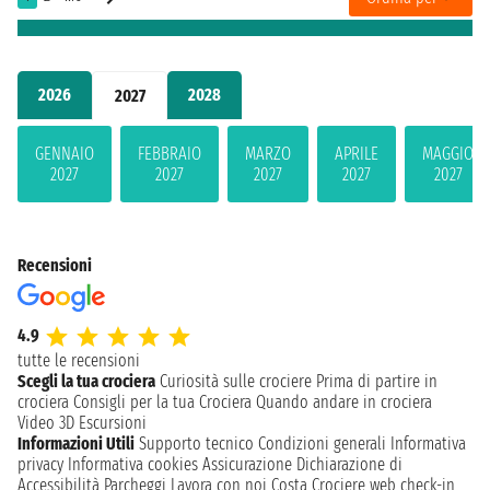
2026
2028
2027
GENNAIO
FEBBRAIO
MARZO
APRILE
MAGGIO
2027
2027
2027
2027
2027
Recensioni
4.9
tutte le recensioni
Scegli la tua crociera
Curiosità sulle crociere
Prima di partire in
crociera
Consigli per la tua Crociera
Quando andare in crociera
Video 3D
Escursioni
Informazioni Utili
Supporto tecnico
Condizioni generali
Informativa
privacy
Informativa cookies
Assicurazione
Dichiarazione di
Accessibilità
Parcheggi
Lavora con noi
Costa Crociere web check-in