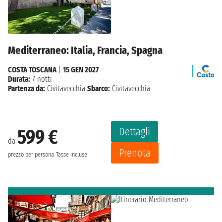
Mediterraneo: Italia, Francia, Spagna
COSTA TOSCANA
|
15 GEN 2027
Durata:
7 notti
Partenza da:
Civitavecchia
Sbarco:
Civitavecchia
Dettagli
599 €
da
Prenota
prezzo per persona
Tasse incluse