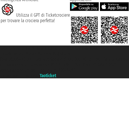
Utilizza il GPT di Ticketcrociere
per trovare la crociera perfetta!
Taoticket S.r.l. Via Brigata Liguria, 3/21 16121 Genova ©2007/2026 -
Ticketcrociere ® è un Marchio Registrato
P.Iva 06206400720 - Capitale Sociale € 100.000,00 i.v. - Iscritta alla Camera
di Commercio di Genova con REA 433093. - Aut. Prov. n° 6167/131601 -
Assicurazione Unipol - polizza n. 206484182
Un portale del gruppo
Taoticket