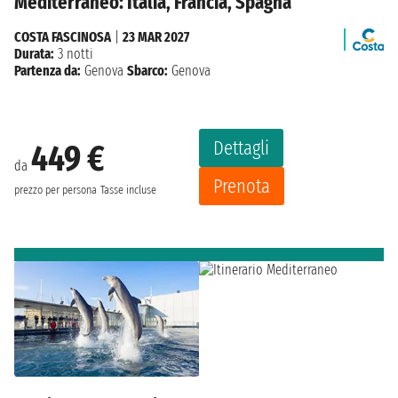
Mediterraneo: Italia, Francia, Spagna
COSTA FASCINOSA
|
23 MAR 2027
Durata:
3 notti
Partenza da:
Genova
Sbarco:
Genova
Dettagli
449 €
da
Prenota
prezzo per persona
Tasse incluse