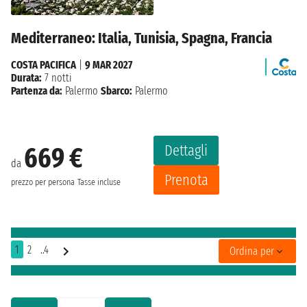
Mediterraneo: Italia, Tunisia, Spagna, Francia
COSTA PACIFICA
|
9 MAR 2027
Durata:
7 notti
Partenza da:
Palermo
Sbarco:
Palermo
Dettagli
669 €
da
Prenota
prezzo per persona
Tasse incluse
1
2
..4
Ordina per