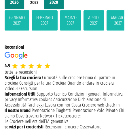
2026
2028
2027
GENNAIO
FEBBRAIO
MARZO
APRILE
MAGGIO
2027
2027
2027
2027
2027
Recensioni
4.9
tutte le recensioni
Scegli la tua crociera
Curiosità sulle crociere
Prima di partire in
crociera
Consigli per la tua Crociera
Quando andare in crociera
Video 3D
Escursioni
Informazioni Utili
Supporto tecnico
Condizioni generali
Informativa
privacy
Informativa cookies
Assicurazione
Dichiarazione di
Accessibilità
Parcheggi
Lavora con noi
Costa Crociere web check-in
Il nostro Brand
Prenotazione Traghetti
Prenotazione Volo Privato
Chi
siamo
Dove trovarci
Network
Ticketcrociere:
Le Crociere nell’era dell’IA generativa
servizi per i crocieristi
Recensioni crociere
Osservatorio