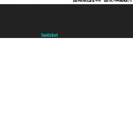
Taoticket S.r.l. Via Brigata Liguria, 3/21 16121 Genova ©2007/2026 -
Ticketcrociere ® è un Marchio Registrato
P.Iva 06206400720 - Capitale Sociale € 100.000,00 i.v. - Iscritta alla Camera
di Commercio di Genova con REA 433093. - Aut. Prov. n° 6167/131601 -
Assicurazione Unipol - polizza n. 206484182
Un portale del gruppo
Taoticket