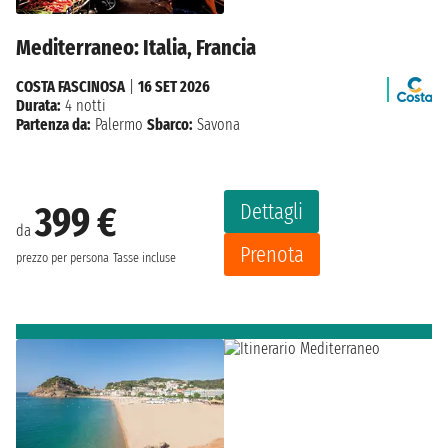
Mediterraneo: Italia, Francia
COSTA FASCINOSA
|
16 SET 2026
Durata:
4 notti
Partenza da:
Palermo
Sbarco:
Savona
Dettagli
399 €
da
Prenota
prezzo per persona
Tasse incluse