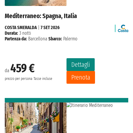
Mediterraneo: Spagna, Italia
COSTA SMERALDA
|
7 SET 2026
Durata:
3 notti
Partenza da:
Barcellona
Sbarco:
Palermo
Dettagli
459 €
da
Prenota
prezzo per persona
Tasse incluse