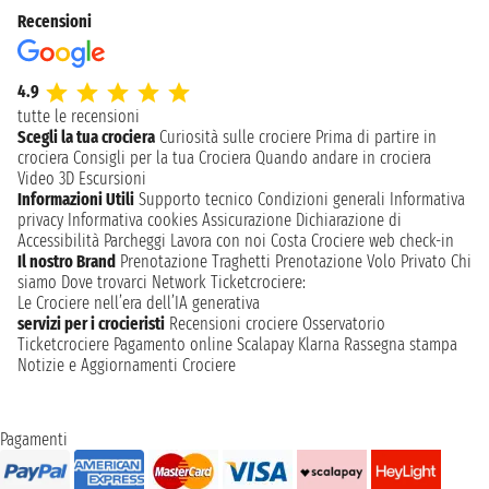
Recensioni
4.9
tutte le recensioni
Scegli la tua crociera
Curiosità sulle crociere
Prima di partire in
crociera
Consigli per la tua Crociera
Quando andare in crociera
Video 3D
Escursioni
Informazioni Utili
Supporto tecnico
Condizioni generali
Informativa
privacy
Informativa cookies
Assicurazione
Dichiarazione di
Accessibilità
Parcheggi
Lavora con noi
Costa Crociere web check-in
Il nostro Brand
Prenotazione Traghetti
Prenotazione Volo Privato
Chi
siamo
Dove trovarci
Network
Ticketcrociere:
Le Crociere nell’era dell’IA generativa
servizi per i crocieristi
Recensioni crociere
Osservatorio
Ticketcrociere
Pagamento online
Scalapay
Klarna
Rassegna stampa
Notizie e Aggiornamenti Crociere
Pagamenti