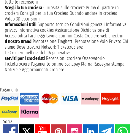
tutte le recensioni
Scegli la tua crociera
Curiosità sulle crociere
Prima di partire in
crociera
Consigli per la tua Crociera
Quando andare in crociera
Video 3D
Escursioni
Informazioni Utili
Supporto tecnico
Condizioni generali
Informativa
privacy
Informativa cookies
Assicurazione
Dichiarazione di
Accessibilità
Parcheggi
Lavora con noi
Costa Crociere web check-in
Il nostro Brand
Prenotazione Traghetti
Prenotazione Volo Privato
Chi
siamo
Dove trovarci
Network
Ticketcrociere:
Le Crociere nell’era dell’IA generativa
servizi per i crocieristi
Recensioni crociere
Osservatorio
Ticketcrociere
Pagamento online
Scalapay
Klarna
Rassegna stampa
Notizie e Aggiornamenti Crociere
Pagamenti
Social