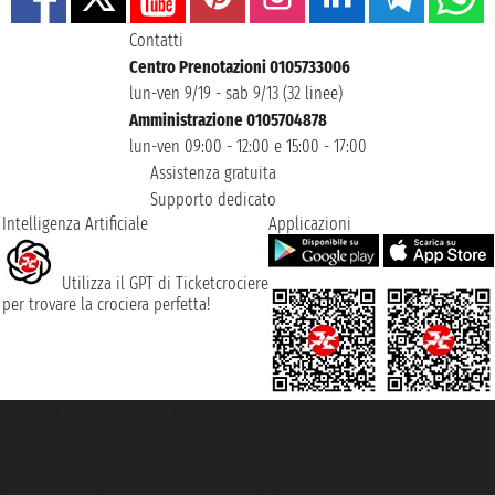
Contatti
Centro Prenotazioni 0105733006
lun-ven 9/19 - sab 9/13 (32 linee)
Amministrazione 0105704878
lun-ven 09:00 - 12:00 e 15:00 - 17:00
Assistenza gratuita
Supporto dedicato
Intelligenza Artificiale
Applicazioni
Utilizza il GPT di Ticketcrociere
per trovare la crociera perfetta!
Taoticket S.r.l. Via Brigata Liguria, 3/21 16121 Genova ©2007/2026 -
Ticketcrociere ® è un Marchio Registrato
P.Iva 06206400720 - Capitale Sociale € 100.000,00 i.v. - Iscritta alla Camera
di Commercio di Genova con REA 433093. - Aut. Prov. n° 6167/131601 -
Assicurazione Unipol - polizza n. 206484182