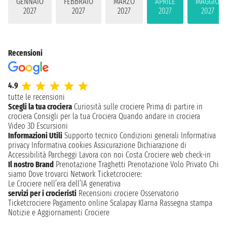
GENNAIO
FEBBRAIO
MARZO
APRILE
MAGGIO
2027
2027
2027
2027
2027
Recensioni
4.9
tutte le recensioni
Scegli la tua crociera
Curiosità sulle crociere
Prima di partire in
crociera
Consigli per la tua Crociera
Quando andare in crociera
Video 3D
Escursioni
Informazioni Utili
Supporto tecnico
Condizioni generali
Informativa
privacy
Informativa cookies
Assicurazione
Dichiarazione di
Accessibilità
Parcheggi
Lavora con noi
Costa Crociere web check-in
Il nostro Brand
Prenotazione Traghetti
Prenotazione Volo Privato
Chi
siamo
Dove trovarci
Network
Ticketcrociere:
Le Crociere nell’era dell’IA generativa
servizi per i crocieristi
Recensioni crociere
Osservatorio
Ticketcrociere
Pagamento online
Scalapay
Klarna
Rassegna stampa
Notizie e Aggiornamenti Crociere