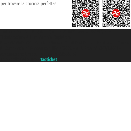
per trovare la crociera perfetta!
Taoticket S.r.l. Via Brigata Liguria, 3/21 16121 Genova ©2007/2026 -
Ticketcrociere ® è un Marchio Registrato
P.Iva 06206400720 - Capitale Sociale € 100.000,00 i.v. - Iscritta alla Camera
di Commercio di Genova con REA 433093. - Aut. Prov. n° 6167/131601 -
Assicurazione Unipol - polizza n. 206484182
Un portale del gruppo
Taoticket