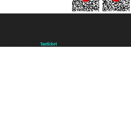
Taoticket S.r.l. Via Brigata Liguria, 3/21 16121 Genova ©2007/2026 -
Ticketcrociere ® è un Marchio Registrato
P.Iva 06206400720 - Capitale Sociale € 100.000,00 i.v. - Iscritta alla Camera
di Commercio di Genova con REA 433093. - Aut. Prov. n° 6167/131601 -
Assicurazione Unipol - polizza n. 206484182
Un portale del gruppo
Taoticket