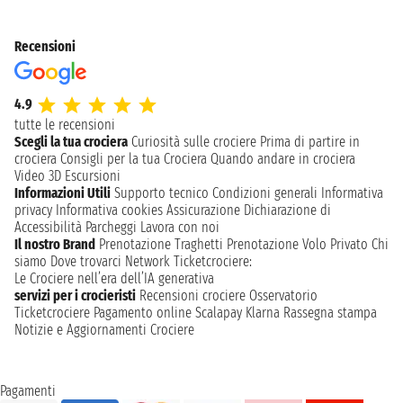
Recensioni
4.9
tutte le recensioni
Scegli la tua crociera
Curiosità sulle crociere
Prima di partire in
crociera
Consigli per la tua Crociera
Quando andare in crociera
Video 3D
Escursioni
Informazioni Utili
Supporto tecnico
Condizioni generali
Informativa
privacy
Informativa cookies
Assicurazione
Dichiarazione di
Accessibilità
Parcheggi
Lavora con noi
Il nostro Brand
Prenotazione Traghetti
Prenotazione Volo Privato
Chi
siamo
Dove trovarci
Network
Ticketcrociere:
Le Crociere nell’era dell’IA generativa
servizi per i crocieristi
Recensioni crociere
Osservatorio
Ticketcrociere
Pagamento online
Scalapay
Klarna
Rassegna stampa
Notizie e Aggiornamenti Crociere
Pagamenti