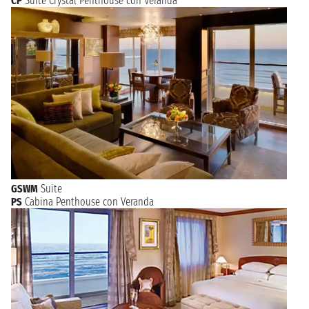
CP
Suite Crystal Penthouse con Veranda
GSWM
Suite
PS
Cabina Penthouse con Veranda