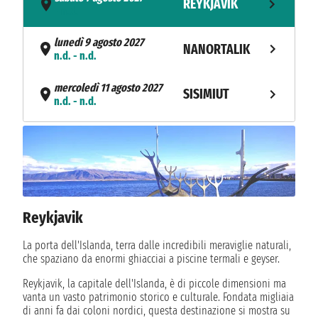
REYKJAVIK
- n.d.
lunedì 9 agosto 2027
NANORTALIK
n.d. - n.d.
mercoledì 11 agosto 2027
SISIMIUT
n.d. - n.d.
giovedì 12 agosto 2027
NUUK
n.d. - n.d.
venerdì 13 agosto 2027
PAAMIUT
n.d. - n.d.
Reykjavik
lunedì 16 agosto 2027
TASIILAQ
n.d. - n.d.
La porta dell'Islanda, terra dalle incredibili meraviglie naturali,
che spaziano da enormi ghiacciai a piscine termali e geyser.
mercoledì 18 agosto
ITTOQQORTOORMIIT
2027
Reykjavik, la capitale dell'Islanda, è di piccole dimensioni ma
n.d. - n.d.
vanta un vasto patrimonio storico e culturale. Fondata migliaia
di anni fa dai coloni nordici, questa destinazione si mostra su