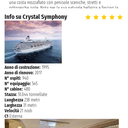
una costa mozzafiato con penisole sceniche, stretti e
giovedì 19 agosto 2027
SCORESBYSUND
pittoresche isole. Nota per la sua naturale bellezza e fascino la
n.d. - n.d.
piccola città, Reykjavik è anche nota per attrarre viaggiatori
Info su Crystal Symphony
come "la capitale della vita notturna del Nord" per la sua
venerdì 20 agosto 2027
ISAFJORDUR
atmosfera vibrante e sociale. Il paesaggio dell'isola sembra di
n.d. - n.d.
essere in un continuo processo di trasformazione come la
società, che unisce alla tradizione nordica una tecnologia
sabato 21 agosto 2027
sofisticata.
REYKJAVIK
n.d.
Anno di costruzione:
1995
Anno di rinnovo:
2017
N° ospiti:
940
N° equipaggio:
545
N° cabine:
480
Stazza:
51.044 tonnellate
Lunghezza
238 metri
Larghezza
31 metri
Velocità
21 nodi
C1
Esterna