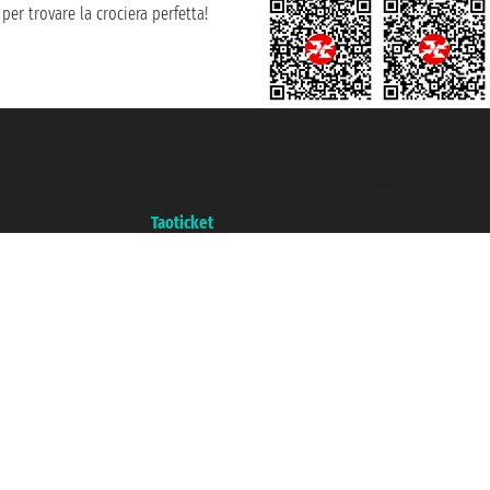
per trovare la crociera perfetta!
Taoticket S.r.l. Via Brigata Liguria, 3/21 16121 Genova ©2007/2026 -
Ticketcrociere ® è un Marchio Registrato
P.Iva 06206400720 - Capitale Sociale € 100.000,00 i.v. - Iscritta alla Camera
di Commercio di Genova con REA 433093. - Aut. Prov. n° 6167/131601 -
Assicurazione Unipol - polizza n. 206484182
Un portale del gruppo
Taoticket