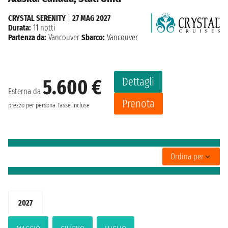
CRYSTAL SERENITY
|
27 MAG 2027
Durata:
11 notti
Partenza da:
Vancouver
Sbarco:
Vancouver
Dettagli
5.600 €
Esterna da
Prenota
prezzo per persona
Tasse incluse
Ordina per
2027