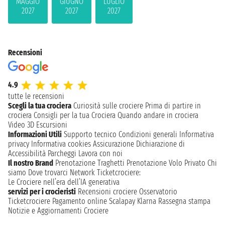
MAGGIO
GIUGNO
LUGLIO
2027
2027
2027
Recensioni
4.9
tutte le recensioni
Scegli la tua crociera
Curiosità sulle crociere
Prima di partire in
crociera
Consigli per la tua Crociera
Quando andare in crociera
Video 3D
Escursioni
Informazioni Utili
Supporto tecnico
Condizioni generali
Informativa
privacy
Informativa cookies
Assicurazione
Dichiarazione di
Accessibilità
Parcheggi
Lavora con noi
Il nostro Brand
Prenotazione Traghetti
Prenotazione Volo Privato
Chi
siamo
Dove trovarci
Network
Ticketcrociere:
Le Crociere nell’era dell’IA generativa
servizi per i crocieristi
Recensioni crociere
Osservatorio
Ticketcrociere
Pagamento online
Scalapay
Klarna
Rassegna stampa
Notizie e Aggiornamenti Crociere