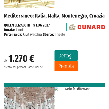
Mediterraneo: Italia, Malta, Montenegro, Croazia
QUEEN ELIZABETH
|
9 LUG 2027
Durata:
7 notti
Partenza da:
Civitavecchia
Sbarco:
Trieste
Dettagli
1.270 €
da
Prenota
prezzo per persona
Tasse incluse