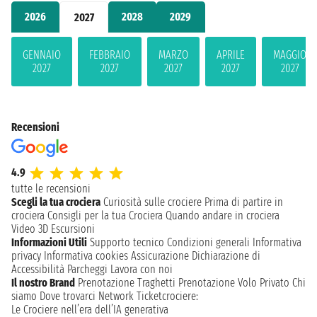
2026
2028
2029
2027
GENNAIO
FEBBRAIO
MARZO
APRILE
MAGGIO
2027
2027
2027
2027
2027
Recensioni
4.9
tutte le recensioni
Scegli la tua crociera
Curiosità sulle crociere
Prima di partire in
crociera
Consigli per la tua Crociera
Quando andare in crociera
Video 3D
Escursioni
Informazioni Utili
Supporto tecnico
Condizioni generali
Informativa
privacy
Informativa cookies
Assicurazione
Dichiarazione di
Accessibilità
Parcheggi
Lavora con noi
Il nostro Brand
Prenotazione Traghetti
Prenotazione Volo Privato
Chi
siamo
Dove trovarci
Network
Ticketcrociere:
Le Crociere nell’era dell’IA generativa