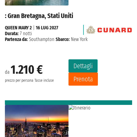
: Gran Bretagna, Stati Uniti
QUEEN MARY 2
|
16 LUG 2027
Durata:
7 notti
Partenza da:
Southampton
Sbarco:
New York
Dettagli
1.210 €
da
Prenota
prezzo per persona
Tasse incluse