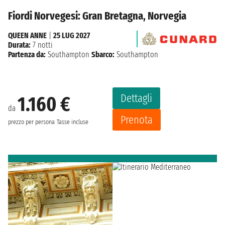
Fiordi Norvegesi: Gran Bretagna, Norvegia
QUEEN ANNE
|
25 LUG 2027
Durata:
7 notti
Partenza da:
Southampton
Sbarco:
Southampton
Dettagli
1.160 €
da
Prenota
prezzo per persona
Tasse incluse