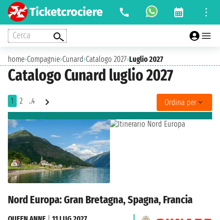
Cerca
home
›
Compagnie
›
Cunard
›
Catalogo 2027
›
Luglio 2027
Catalogo Cunard luglio 2027
1
2
..4
Ordina per
Nord Europa: Gran Bretagna, Spagna, Francia
QUEEN ANNE
|
11 LUG 2027