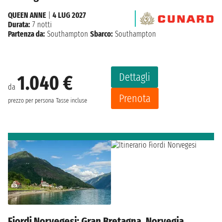
QUEEN ANNE
|
4 LUG 2027
Durata:
7 notti
Partenza da:
Southampton
Sbarco:
Southampton
Dettagli
1.040 €
da
Prenota
prezzo per persona
Tasse incluse
Fiordi Norvegesi: Gran Bretagna, Norvegia,