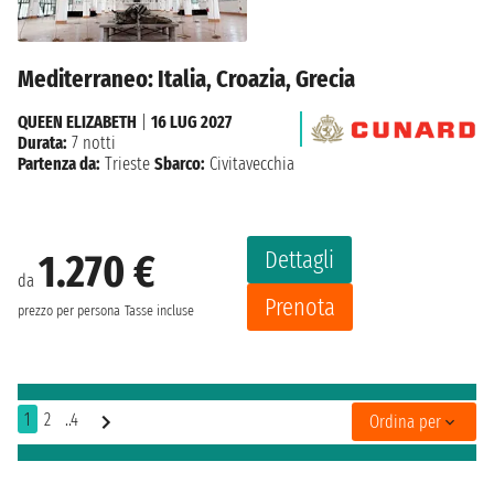
Mediterraneo: Italia, Croazia, Grecia
QUEEN ELIZABETH
|
16 LUG 2027
Durata:
7 notti
Partenza da:
Trieste
Sbarco:
Civitavecchia
Dettagli
1.270 €
da
Prenota
prezzo per persona
Tasse incluse
1
2
..4
Ordina per