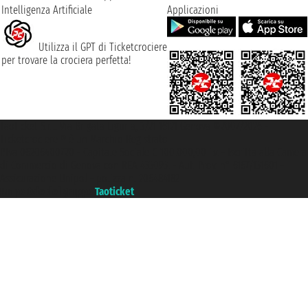
Intelligenza Artificiale
Applicazioni
Utilizza il GPT di Ticketcrociere
per trovare la crociera perfetta!
Taoticket S.r.l. Via Brigata Liguria, 3/21 16121 Genova ©2007/2026 -
Ticketcrociere ® è un Marchio Registrato
P.Iva 06206400720 - Capitale Sociale € 100.000,00 i.v. - Iscritta alla Camera
di Commercio di Genova con REA 433093. - Aut. Prov. n° 6167/131601 -
Assicurazione Unipol - polizza n. 206484182
Un portale del gruppo
Taoticket