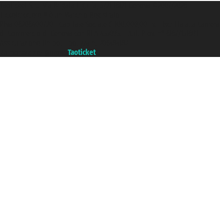
Taoticket S.r.l. Via Brigata Liguria, 3/21 16121 Genova ©2007/2026 -
Ticketcrociere ® è un Marchio Registrato
P.Iva 06206400720 - Capitale Sociale € 100.000,00 i.v. - Iscritta alla Camera
di Commercio di Genova con REA 433093. - Aut. Prov. n° 6167/131601 -
Assicurazione Unipol - polizza n. 206484182
Un portale del gruppo
Taoticket