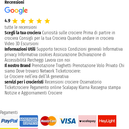
Recensioni
4.9
tutte le recensioni
Scegli la tua crociera
Curiosità sulle crociere
Prima di partire in
crociera
Consigli per la tua Crociera
Quando andare in crociera
Video 3D
Escursioni
Informazioni Utili
Supporto tecnico
Condizioni generali
Informativa
privacy
Informativa cookies
Assicurazione
Dichiarazione di
Accessibilità
Parcheggi
Lavora con noi
Il nostro Brand
Prenotazione Traghetti
Prenotazione Volo Privato
Chi
siamo
Dove trovarci
Network
Ticketcrociere:
Le Crociere nell’era dell’IA generativa
servizi per i crocieristi
Recensioni crociere
Osservatorio
Ticketcrociere
Pagamento online
Scalapay
Klarna
Rassegna stampa
Notizie e Aggiornamenti Crociere
Pagamenti