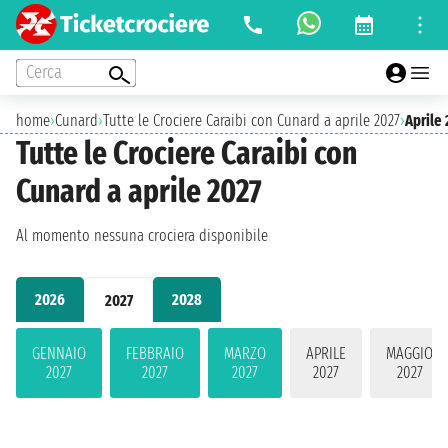
Cerca
home
›
Cunard
›
Tutte le Crociere Caraibi con Cunard a aprile 2027
›
Aprile
Tutte le Crociere Caraibi con
Cunard a aprile 2027
Al momento nessuna crociera disponibile
2026
2028
2027
GENNAIO
FEBBRAIO
MARZO
APRILE
MAGGIO
2027
2027
2027
2027
2027