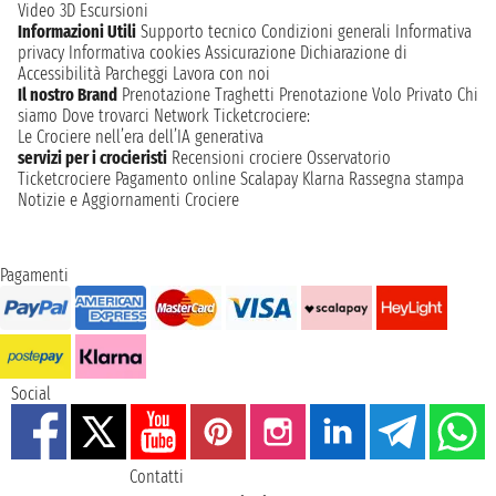
Video 3D
Escursioni
Informazioni Utili
Supporto tecnico
Condizioni generali
Informativa
privacy
Informativa cookies
Assicurazione
Dichiarazione di
Accessibilità
Parcheggi
Lavora con noi
Il nostro Brand
Prenotazione Traghetti
Prenotazione Volo Privato
Chi
siamo
Dove trovarci
Network
Ticketcrociere:
Le Crociere nell’era dell’IA generativa
servizi per i crocieristi
Recensioni crociere
Osservatorio
Ticketcrociere
Pagamento online
Scalapay
Klarna
Rassegna stampa
Notizie e Aggiornamenti Crociere
Pagamenti
Social
Contatti