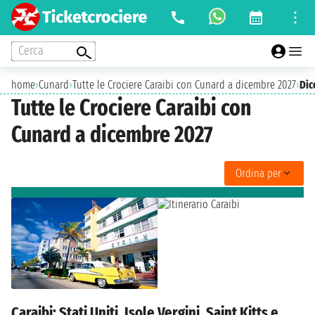
Cerca
home
›
Cunard
›
Tutte le Crociere Caraibi con Cunard a dicembre 2027
›
Dic
Tutte le Crociere Caraibi con
Cunard a dicembre 2027
Ordina per
Caraibi: Stati Uniti, Isole Vergini, Saint Kitts e