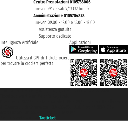
Centro Prenotazioni 0105733006
lun-ven 9/19 - sab 9/13 (32 linee)
Amministrazione 0105704878
lun-ven 09:00 - 12:00 e 15:00 - 17:00
Assistenza gratuita
Supporto dedicato
Intelligenza Artificiale
Applicazioni
Utilizza il GPT di Ticketcrociere
per trovare la crociera perfetta!
Taoticket S.r.l. Via Brigata Liguria, 3/21 16121 Genova ©2007/2026 -
Ticketcrociere ® è un Marchio Registrato
P.Iva 06206400720 - Capitale Sociale € 100.000,00 i.v. - Iscritta alla Camera
di Commercio di Genova con REA 433093. - Aut. Prov. n° 6167/131601 -
Assicurazione Unipol - polizza n. 206484182
Un portale del gruppo
Taoticket