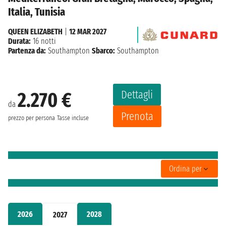
Italia, Tunisia
QUEEN ELIZABETH
|
12 MAR 2027
Durata:
16 notti
Partenza da:
Southampton
Sbarco:
Southampton
Dettagli
2.270 €
da
Prenota
prezzo per persona
Tasse incluse
Ordina per
2026
2028
2027