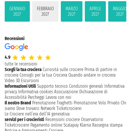
GENNAIO
FEBBRAIO
MARZO
APRILE
MAGGIO
2027
2027
2027
2027
2027
Recensioni
4.9
tutte le recensioni
Scegli la tua crociera
Curiosità sulle crociere
Prima di partire in
crociera
Consigli per la tua Crociera
Quando andare in crociera
Video 3D
Escursioni
Informazioni Utili
Supporto tecnico
Condizioni generali
Informativa
privacy
Informativa cookies
Assicurazione
Dichiarazione di
Accessibilità
Parcheggi
Lavora con noi
Il nostro Brand
Prenotazione Traghetti
Prenotazione Volo Privato
Chi
siamo
Dove trovarci
Network
Ticketcrociere:
Le Crociere nell’era dell’IA generativa
servizi per i crocieristi
Recensioni crociere
Osservatorio
Ticketcrociere
Pagamento online
Scalapay
Klarna
Rassegna stampa
Notizie e Aggiornamenti Crociere