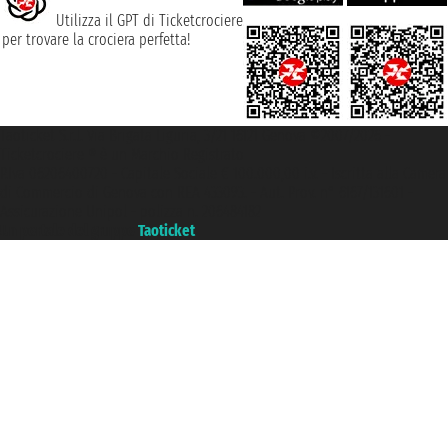
Utilizza il GPT di Ticketcrociere
per trovare la crociera perfetta!
Taoticket S.r.l. Via Brigata Liguria, 3/21 16121 Genova ©2007/2026 -
Ticketcrociere ® è un Marchio Registrato
P.Iva 06206400720 - Capitale Sociale € 100.000,00 i.v. - Iscritta alla Camera
di Commercio di Genova con REA 433093. - Aut. Prov. n° 6167/131601 -
Assicurazione Unipol - polizza n. 206484182
Un portale del gruppo
Taoticket