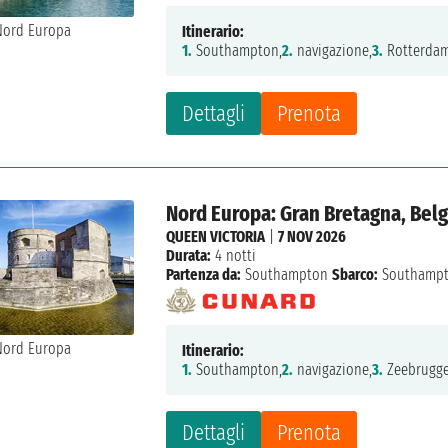
Itinerario:
1.
Southampton,
2.
navigazione,
3.
Rotterdam
Dettagli
Prenota
Nord Europa: Gran Bretagna, Belg
QUEEN VICTORIA
|
7 NOV 2026
Durata:
4 notti
Partenza da:
Southampton
Sbarco:
Southamp
Itinerario:
1.
Southampton,
2.
navigazione,
3.
Zeebrugge
Dettagli
Prenota