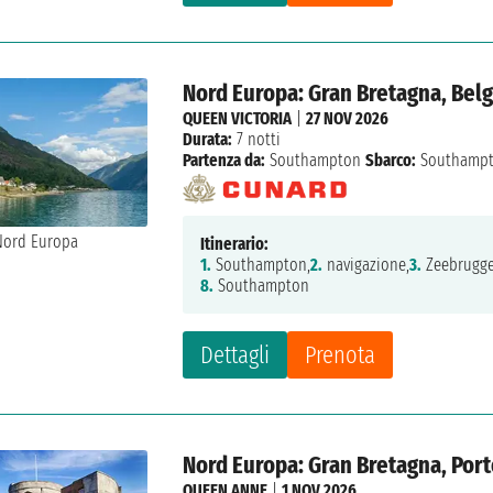
Nord Europa: Gran Bretagna, Belg
QUEEN VICTORIA
|
27 NOV 2026
Durata:
7 notti
Partenza da:
Southampton
Sbarco:
Southamp
Itinerario:
1.
Southampton,
2.
navigazione,
3.
Zeebrugge
8.
Southampton
Dettagli
Prenota
Nord Europa: Gran Bretagna, Por
QUEEN ANNE
|
1 NOV 2026