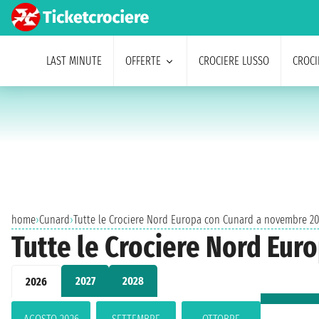
LAST MINUTE
OFFERTE
CROCIERE LUSSO
CROCI
home
›
Cunard
›
Tutte le Crociere Nord Europa con Cunard a novembre 2
Tutte le Crociere Nord Eu
2027
2028
2026