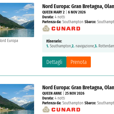
Nord Europa: Gran Bretagna, Ola
QUEEN MARY 2
|
6 NOV 2026
Durata:
4 notti
Partenza da:
Southampton
Sbarco:
Southamp
Itinerario:
1.
Southampton,
2.
navigazione,
3.
Rotterdam
Dettagli
Prenota
Nord Europa: Gran Bretagna, Ola
QUEEN ANNE
|
25 NOV 2026
Durata:
4 notti
Partenza da:
Southampton
Sbarco:
Southamp