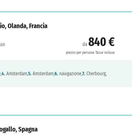
io, Olanda, Francia
840 €
da
ton
prezzo per persona
Tasse incluse
,
4.
Amsterdam,
5.
Amsterdam,
6.
navigazione,
7.
Cherbourg,
togallo, Spagna