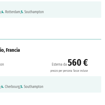
,
4.
Rotterdam,
5.
Southampton
io, Francia
560 €
Esterna da
ton
prezzo per persona
Tasse incluse
,
4.
Cherbourg,
5.
Southampton