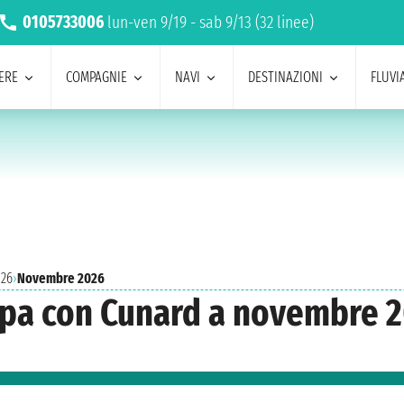
0105733006
lun-ven 9/19 - sab 9/13 (32 linee)
ERE
COMPAGNIE
NAVI
DESTINAZIONI
FLUVIA
026
›
Novembre 2026
ropa con Cunard a novembre 