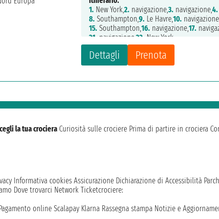
Itinerario:
1.
New York,
2.
navigazione,
3.
navigazione,
4.
8.
Southampton,
9.
Le Havre,
10.
navigazione
15.
Southampton,
16.
navigazione,
17.
naviga
21.
navigazione,
22.
New York
Dettagli
Prenota
cegli la tua crociera
Curiosità sulle crociere
Prima di partire in crociera
Con
vacy
Informativa cookies
Assicurazione
Dichiarazione di Accessibilità
Parc
iamo
Dove trovarci
Network
Ticketcrociere:
Pagamento online
Scalapay
Klarna
Rassegna stampa
Notizie e Aggiornamen