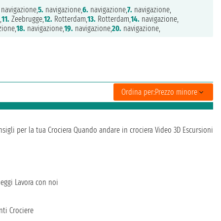
navigazione,
5.
navigazione,
6.
navigazione,
7.
navigazione,
,
11.
Zeebrugge,
12.
Rotterdam,
13.
Rotterdam,
14.
navigazione,
zione,
18.
navigazione,
19.
navigazione,
20.
navigazione,
Ordina per:
Prezzo minore
sigli per la tua Crociera
Quando andare in crociera
Video 3D
Escursioni
heggi
Lavora con noi
ti Crociere