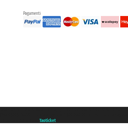
Pagamenti
Taoticket S.r.l. Via Brigata Liguria, 3/21 16121 Genova ©2007/2026 - Ticketc
P.Iva 06206400720 - Capitale Sociale € 100.000,00 i.v. - Iscritta alla Came
Un portale del gruppo
Taoticket