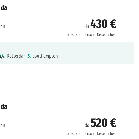
nda
430 €
da
ton
prezzo per persona
Tasse incluse
,
4.
Rotterdam,
5.
Southampton
nda
520 €
da
ton
prezzo per persona
Tasse incluse