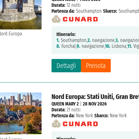
Durata:
12 notti
Partenza da:
Southampton
Sbarco:
Southamp
Itinerario:
1.
Southampton,
2.
navigazione,
3.
navigazio
8.
Funchal,
9.
navigazione,
10.
Lisbona,
11.
Vig
Dettagli
Prenota
Nord Europa: Stati Uniti, Gran Br
QUEEN MARY 2
|
28 NOV 2026
Durata:
21 notti
Partenza da:
New York
Sbarco:
New York