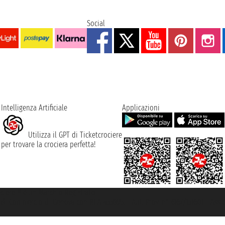
Social
Intelligenza Artificiale
Applicazioni
Utilizza il GPT di Ticketcrociere
per trovare la crociera perfetta!
rociere ® è un Marchio Registrato
ra di Commercio di Genova con REA 433093. - Aut. Prov. n° 6167/131601 - Ass