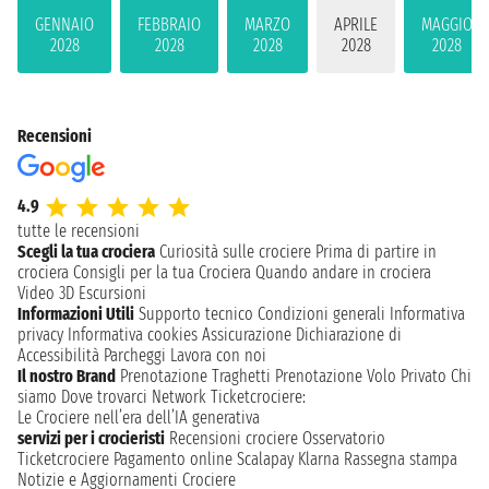
GENNAIO
FEBBRAIO
MARZO
APRILE
MAGGIO
2028
2028
2028
2028
2028
Recensioni
4.9
tutte le recensioni
Scegli la tua crociera
Curiosità sulle crociere
Prima di partire in
crociera
Consigli per la tua Crociera
Quando andare in crociera
Video 3D
Escursioni
Informazioni Utili
Supporto tecnico
Condizioni generali
Informativa
privacy
Informativa cookies
Assicurazione
Dichiarazione di
Accessibilità
Parcheggi
Lavora con noi
Il nostro Brand
Prenotazione Traghetti
Prenotazione Volo Privato
Chi
siamo
Dove trovarci
Network
Ticketcrociere:
Le Crociere nell’era dell’IA generativa
servizi per i crocieristi
Recensioni crociere
Osservatorio
Ticketcrociere
Pagamento online
Scalapay
Klarna
Rassegna stampa
Notizie e Aggiornamenti Crociere