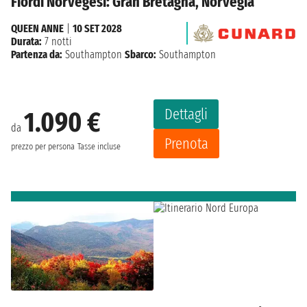
Fiordi Norvegesi: Gran Bretagna, Norvegia
QUEEN ANNE
|
10 SET 2028
Durata:
7 notti
Partenza da:
Southampton
Sbarco:
Southampton
Dettagli
1.090 €
da
Prenota
prezzo per persona
Tasse incluse