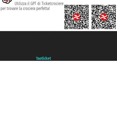
Utilizza il GPT di Ticketcrociere
per trovare la crociera perfetta!
Taoticket S.r.l. Via Brigata Liguria, 3/21 16121 Genova ©2007/2026 -
Ticketcrociere ® è un Marchio Registrato
P.Iva 06206400720 - Capitale Sociale € 100.000,00 i.v. - Iscritta alla Camera
di Commercio di Genova con REA 433093. - Aut. Prov. n° 6167/131601 -
Assicurazione Unipol - polizza n. 206484182
Un portale del gruppo
Taoticket