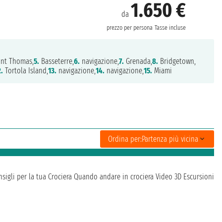
1.650 €
da
prezzo per persona
Tasse incluse
int Thomas,
5.
Basseterre,
6.
navigazione,
7.
Grenada,
8.
Bridgetown,
2.
Tortola Island,
13.
navigazione,
14.
navigazione,
15.
Miami
Ordina per:
Partenza più vicina
sigli per la tua Crociera
Quando andare in crociera
Video 3D
Escursioni