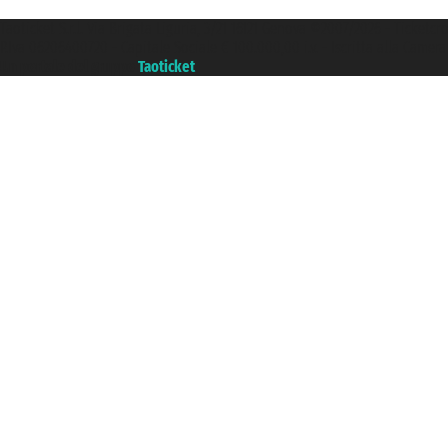
Taoticket S.r.l. Via Brigata Liguria, 3/21 16121 Genova ©2007/2026 - Ticketc
P.Iva 06206400720 - Capitale Sociale € 100.000,00 i.v. - Iscritta alla Came
Un portale del gruppo
Taoticket