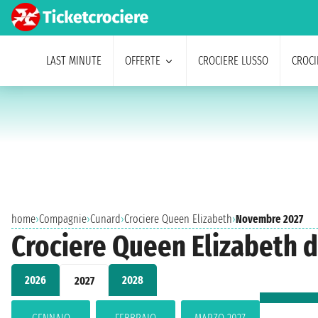
LAST MINUTE
OFFERTE
CROCIERE LUSSO
CROCI
home
›
Compagnie
›
Cunard
›
Crociere Queen Elizabeth
›
Novembre 2027
Crociere Queen Elizabeth 
2026
2028
2027