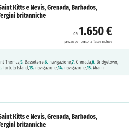
, Saint Kitts e Nevis, Grenada, Barbados,
Vergini britanniche
1.650 €
da
prezzo per persona
Tasse incluse
int Thomas,
5.
Basseterre,
6.
navigazione,
7.
Grenada,
8.
Bridgetown,
2.
Tortola Island,
13.
navigazione,
14.
navigazione,
15.
Miami
, Saint Kitts e Nevis, Grenada, Barbados,
Vergini britanniche