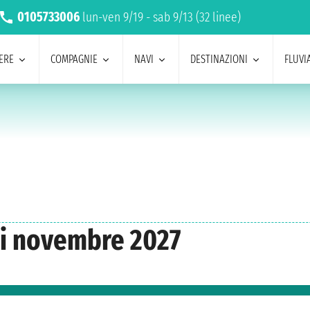
0105733006
lun-ven 9/19 - sab 9/13 (32 linee)
ERE
COMPAGNIE
NAVI
DESTINAZIONI
FLUVIA
di novembre 2027