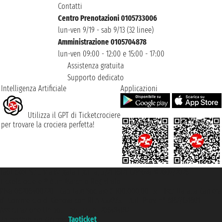
Contatti
Centro Prenotazioni 0105733006
lun-ven 9/19 - sab 9/13 (32 linee)
Amministrazione 0105704878
lun-ven 09:00 - 12:00 e 15:00 - 17:00
Assistenza gratuita
Supporto dedicato
Intelligenza Artificiale
Applicazioni
Utilizza il GPT di Ticketcrociere
per trovare la crociera perfetta!
Taoticket S.r.l. Via Brigata Liguria, 3/21 16121 Genova ©2007/2026 -
Ticketcrociere ® è un Marchio Registrato
P.Iva 06206400720 - Capitale Sociale € 100.000,00 i.v. - Iscritta alla Camera
di Commercio di Genova con REA 433093. - Aut. Prov. n° 6167/131601 -
Assicurazione Unipol - polizza n. 206484182
Un portale del gruppo
Taoticket