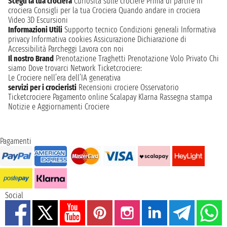
Scegli la tua crociera
Curiosità sulle crociere
Prima di partire in
crociera
Consigli per la tua Crociera
Quando andare in crociera
Video 3D
Escursioni
Informazioni Utili
Supporto tecnico
Condizioni generali
Informativa
privacy
Informativa cookies
Assicurazione
Dichiarazione di
Accessibilità
Parcheggi
Lavora con noi
Il nostro Brand
Prenotazione Traghetti
Prenotazione Volo Privato
Chi
siamo
Dove trovarci
Network
Ticketcrociere:
Le Crociere nell’era dell’IA generativa
servizi per i crocieristi
Recensioni crociere
Osservatorio
Ticketcrociere
Pagamento online
Scalapay
Klarna
Rassegna stampa
Notizie e Aggiornamenti Crociere
Pagamenti
Social