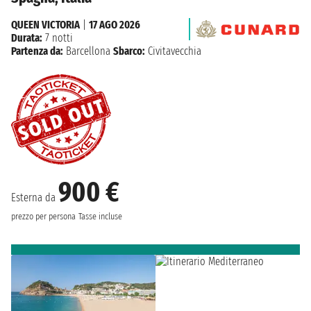
QUEEN VICTORIA
|
17 AGO 2026
Durata:
7 notti
Partenza da:
Barcellona
Sbarco:
Civitavecchia
900 €
Esterna da
prezzo per persona
Tasse incluse