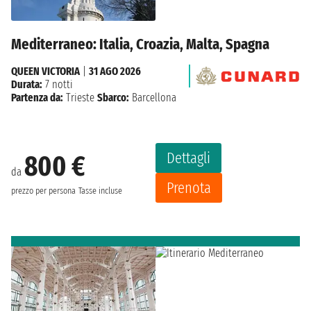
Mediterraneo: Italia, Croazia, Malta, Spagna
QUEEN VICTORIA
|
31 AGO 2026
Durata:
7 notti
Partenza da:
Trieste
Sbarco:
Barcellona
Dettagli
800 €
da
Prenota
prezzo per persona
Tasse incluse