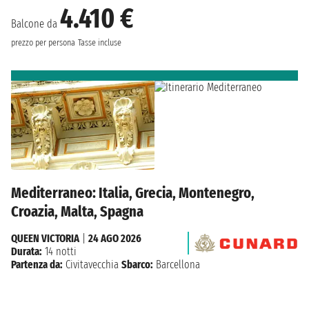
4.410 €
Balcone da
prezzo per persona
Tasse incluse
Mediterraneo: Italia, Grecia, Montenegro,
Croazia, Malta, Spagna
QUEEN VICTORIA
|
24 AGO 2026
Durata:
14 notti
Partenza da:
Civitavecchia
Sbarco:
Barcellona