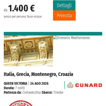
Dettagli
1.400 €
da
Prenota
prezzo per persona
Tasse incluse
Italia, Grecia, Montenegro, Croazia
QUEEN VICTORIA
|
24 AGO 2026
Durata:
7 notti
Partenza da:
Civitavecchia
Sbarco:
Trieste