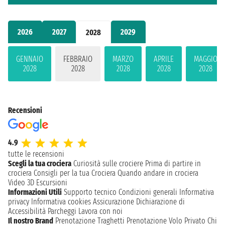
2026
2027
2029
2028
GENNAIO
FEBBRAIO
MARZO
APRILE
MAGGIO
2028
2028
2028
2028
2028
Recensioni
4.9
tutte le recensioni
Scegli la tua crociera
Curiosità sulle crociere
Prima di partire in
crociera
Consigli per la tua Crociera
Quando andare in crociera
Video 3D
Escursioni
Informazioni Utili
Supporto tecnico
Condizioni generali
Informativa
privacy
Informativa cookies
Assicurazione
Dichiarazione di
Accessibilità
Parcheggi
Lavora con noi
Il nostro Brand
Prenotazione Traghetti
Prenotazione Volo Privato
Chi