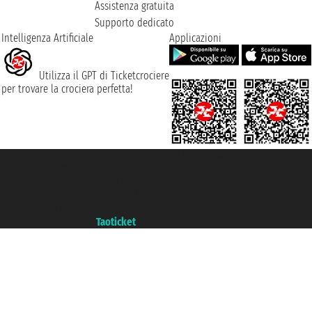
Assistenza gratuita
Supporto dedicato
Intelligenza Artificiale
Applicazioni
Utilizza il GPT di Ticketcrociere
per trovare la crociera perfetta!
Taoticket S.r.l. Via Brigata Liguria, 3/21 16121 Genova ©2007/2026 -
Ticketcrociere ® è un Marchio Registrato
P.Iva 06206400720 - Capitale Sociale € 100.000,00 i.v. - Iscritta alla Camera
di Commercio di Genova con REA 433093. - Aut. Prov. n° 6167/131601 -
Assicurazione Unipol - polizza n. 206484182
Un portale del gruppo
Taoticket