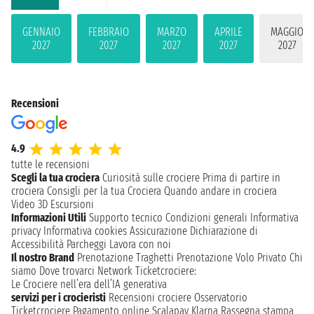
GENNAIO
FEBBRAIO
MARZO
APRILE
MAGGIO
2027
2027
2027
2027
2027
Recensioni
4.9
tutte le recensioni
Scegli la tua crociera
Curiosità sulle crociere
Prima di partire in
crociera
Consigli per la tua Crociera
Quando andare in crociera
Video 3D
Escursioni
Informazioni Utili
Supporto tecnico
Condizioni generali
Informativa
privacy
Informativa cookies
Assicurazione
Dichiarazione di
Accessibilità
Parcheggi
Lavora con noi
Il nostro Brand
Prenotazione Traghetti
Prenotazione Volo Privato
Chi
siamo
Dove trovarci
Network
Ticketcrociere:
Le Crociere nell’era dell’IA generativa
servizi per i crocieristi
Recensioni crociere
Osservatorio
Ticketcrociere
Pagamento online
Scalapay
Klarna
Rassegna stampa