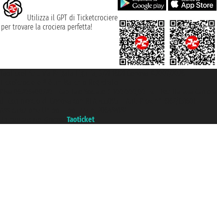
Utilizza il GPT di Ticketcrociere
per trovare la crociera perfetta!
Taoticket S.r.l. Via Brigata Liguria, 3/21 16121 Genova ©2007/2026 -
Ticketcrociere ® è un Marchio Registrato
P.Iva 06206400720 - Capitale Sociale € 100.000,00 i.v. - Iscritta alla Camera
di Commercio di Genova con REA 433093. - Aut. Prov. n° 6167/131601 -
Assicurazione Unipol - polizza n. 206484182
Un portale del gruppo
Taoticket