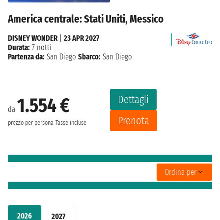
America centrale: Stati Uniti, Messico
DISNEY WONDER
|
23 APR 2027
Durata:
7 notti
Partenza da:
San Diego
Sbarco:
San Diego
Dettagli
1.554 €
da
Prenota
prezzo per persona
Tasse incluse
Ordina per
2026
2027