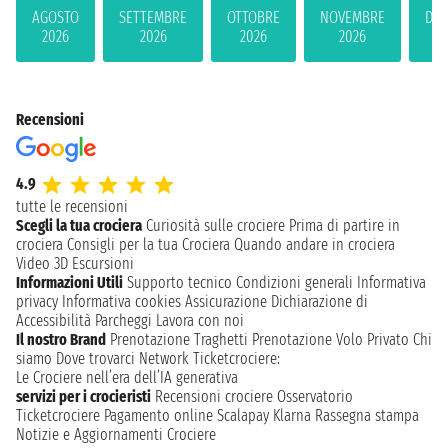
AGOSTO
SETTEMBRE
OTTOBRE
NOVEMBRE
DIC
2026
2026
2026
2026
2
Recensioni
4.9
tutte le recensioni
Scegli la tua crociera
Curiosità sulle crociere
Prima di partire in
crociera
Consigli per la tua Crociera
Quando andare in crociera
Video 3D
Escursioni
Informazioni Utili
Supporto tecnico
Condizioni generali
Informativa
privacy
Informativa cookies
Assicurazione
Dichiarazione di
Accessibilità
Parcheggi
Lavora con noi
Il nostro Brand
Prenotazione Traghetti
Prenotazione Volo Privato
Chi
siamo
Dove trovarci
Network
Ticketcrociere:
Le Crociere nell’era dell’IA generativa
servizi per i crocieristi
Recensioni crociere
Osservatorio
Ticketcrociere
Pagamento online
Scalapay
Klarna
Rassegna stampa
Notizie e Aggiornamenti Crociere