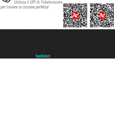
Utilizza il GPT di Ticketcrociere
per trovare la crociera perfetta!
Taoticket S.r.l. Via Brigata Liguria, 3/21 16121 Genova ©2007/2026 -
Ticketcrociere ® è un Marchio Registrato
P.Iva 06206400720 - Capitale Sociale € 100.000,00 i.v. - Iscritta alla Camera
di Commercio di Genova con REA 433093. - Aut. Prov. n° 6167/131601 -
Assicurazione Unipol - polizza n. 206484182
Un portale del gruppo
Taoticket