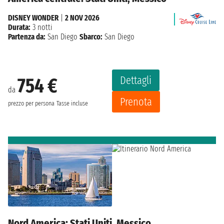
DISNEY WONDER
|
2 NOV 2026
Durata:
3 notti
Partenza da:
San Diego
Sbarco:
San Diego
Dettagli
754 €
da
Prenota
prezzo per persona
Tasse incluse
Nord America: Stati Uniti, Messico