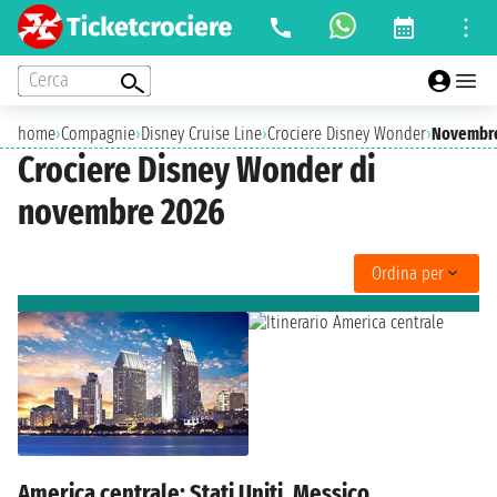
Cerca
home
›
Compagnie
›
Disney Cruise Line
›
Crociere Disney Wonder
›
Novembr
Crociere Disney Wonder di
novembre 2026
Ordina per
America centrale: Stati Uniti, Messico