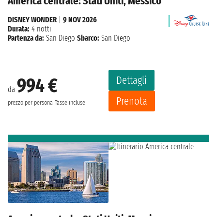
America centrale: Stati Uniti, Messico
DISNEY WONDER
|
9 NOV 2026
Durata:
4 notti
Partenza da:
San Diego
Sbarco:
San Diego
Dettagli
994 €
da
Prenota
prezzo per persona
Tasse incluse