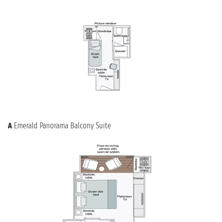
Norimberga.
Scopri Norimberga a Bordo di una Crociera
Norimberga rappresenta un'ottima base di partenza per una
crociera lungo il Danubio, che permette di esplorare altre
affascinanti città della Germania e dell'Europa centrale.
Imbarcarsi su una crociera che parte da Norimberga significa
avere l'opportunità di ammirare i paesaggi fluviali, visitare siti
patrimonio dell'UNESCO e vivere esperienze culturali uniche in
ogni tappa del viaggio. Che tu scelga di navigare verso Vienna,
Budapest o Belgrado, una crociera da Norimberga ti regalerà
ricordi indimenticabili e ti farà scoprire il meglio della
Germania e dell'Europa.
A
Emerald Panorama Balcony Suite