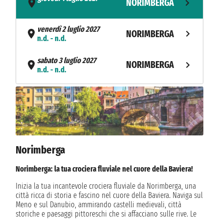
NORIMBERGA
- n.d.
venerdì 2 luglio 2027
NORIMBERGA
n.d. - n.d.
sabato 3 luglio 2027
NORIMBERGA
n.d. - n.d.
domenica 4 luglio 2027
NORIMBERGA
n.d. - n.d.
lunedì 5 luglio 2027
RUDESHEIM
n.d. - n.d.
Norimberga
BERNKASTEL-
martedì 6 luglio 2027
n.d. - n.d.
KUES
Norimberga: la tua crociera fluviale nel cuore della Baviera!
Inizia la tua incantevole crociera fluviale da Norimberga, una
MEHRING BEI
mercoledì 7 luglio 2027
città ricca di storia e fascino nel cuore della Baviera. Naviga sul
n.d. - n.d.
TRIER
Meno e sul Danubio, ammirando castelli medievali, città
storiche e paesaggi pittoreschi che si affacciano sulle rive. Le