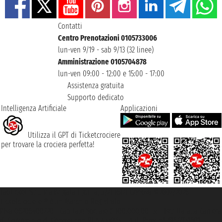
Contatti
Centro Prenotazioni 0105733006
lun-ven 9/19 - sab 9/13 (32 linee)
Amministrazione 0105704878
lun-ven 09:00 - 12:00 e 15:00 - 17:00
Assistenza gratuita
Supporto dedicato
Intelligenza Artificiale
Applicazioni
Utilizza il GPT di Ticketcrociere
per trovare la crociera perfetta!
Taoticket S.r.l. Via Brigata Liguria, 3/21 16121 Genova ©2007/2026 -
Ticketcrociere ® è un Marchio Registrato
P.Iva 06206400720 - Capitale Sociale € 100.000,00 i.v. - Iscritta alla Camera
di Commercio di Genova con REA 433093. - Aut. Prov. n° 6167/131601 -