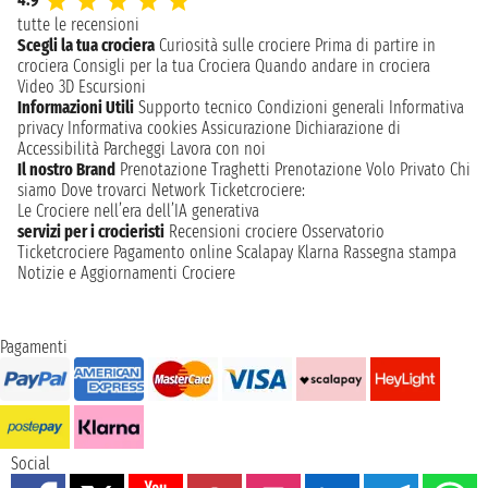
tutte le recensioni
Scegli la tua crociera
Curiosità sulle crociere
Prima di partire in
crociera
Consigli per la tua Crociera
Quando andare in crociera
Video 3D
Escursioni
Informazioni Utili
Supporto tecnico
Condizioni generali
Informativa
privacy
Informativa cookies
Assicurazione
Dichiarazione di
Accessibilità
Parcheggi
Lavora con noi
Il nostro Brand
Prenotazione Traghetti
Prenotazione Volo Privato
Chi
siamo
Dove trovarci
Network
Ticketcrociere:
Le Crociere nell’era dell’IA generativa
servizi per i crocieristi
Recensioni crociere
Osservatorio
Ticketcrociere
Pagamento online
Scalapay
Klarna
Rassegna stampa
Notizie e Aggiornamenti Crociere
Pagamenti
Social