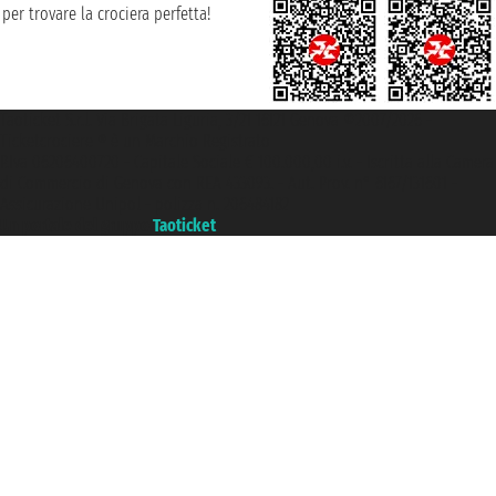
per trovare la crociera perfetta!
Taoticket S.r.l. Via Brigata Liguria, 3/21 16121 Genova ©2007/2026 -
Ticketcrociere ® è un Marchio Registrato
P.Iva 06206400720 - Capitale Sociale € 100.000,00 i.v. - Iscritta alla Camera
di Commercio di Genova con REA 433093. - Aut. Prov. n° 6167/131601 -
Assicurazione Unipol - polizza n. 206484182
Un portale del gruppo
Taoticket