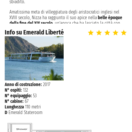
sbiadito.
Amatissima meta di villeggiatura degli aristocratici inglesi nel
sabato 8 maggio 2027
LIONE
XVIII secolo, Nizza ha raggiunto il suo apice nella
belle époque
n.d.
della fine del XIX secolo
, un'epoca che ha lasciato la città con
diversi straordinari esempi di architettura e di fantasia. Nizza
Info su Emerald Liberté
ha tutti i vantaggi di una grande città: cultura superba,
meravigliosa vita di strada e shopping, mangiare e bere di alta
qualità e per tutte le tasche, il tutto su uno sfondo di cielo
azzurro, mare scintillante, macchia mediterranea
lussureggiante e parchi con piante sub-tropicali molto
pregiate.
Anno di costruzione:
2017
N° ospiti:
132
N° equipaggio:
53
N° cabine:
67
Lunghezza
110 metri
D
Emerald Stateroom