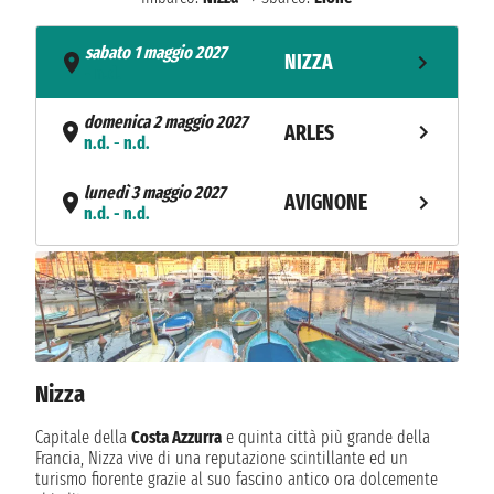
sabato 1 maggio 2027
NIZZA
- n.d.
domenica 2 maggio 2027
ARLES
n.d. - n.d.
lunedì 3 maggio 2027
AVIGNONE
n.d. - n.d.
martedì 4 maggio 2027
VIVIERS
n.d. - n.d.
mercoledì 5 maggio 2027
TOURNON
n.d. - n.d.
Nizza
giovedì 6 maggio 2027
MACON
n.d. - n.d.
Capitale della
Costa Azzurra
e quinta città più grande della
Francia, Nizza vive di una reputazione scintillante ed un
venerdì 7 maggio 2027
turismo fiorente grazie al suo fascino antico ora dolcemente
LIONE
n.d. - n.d.