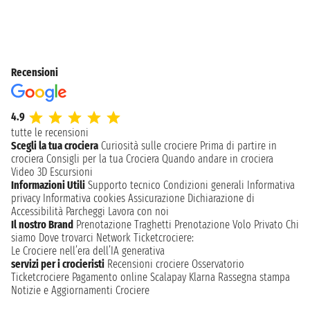
Recensioni
4.9
tutte le recensioni
Scegli la tua crociera
Curiosità sulle crociere
Prima di partire in
crociera
Consigli per la tua Crociera
Quando andare in crociera
Video 3D
Escursioni
Informazioni Utili
Supporto tecnico
Condizioni generali
Informativa
privacy
Informativa cookies
Assicurazione
Dichiarazione di
Accessibilità
Parcheggi
Lavora con noi
Il nostro Brand
Prenotazione Traghetti
Prenotazione Volo Privato
Chi
siamo
Dove trovarci
Network
Ticketcrociere:
Le Crociere nell’era dell’IA generativa
servizi per i crocieristi
Recensioni crociere
Osservatorio
Ticketcrociere
Pagamento online
Scalapay
Klarna
Rassegna stampa
Notizie e Aggiornamenti Crociere