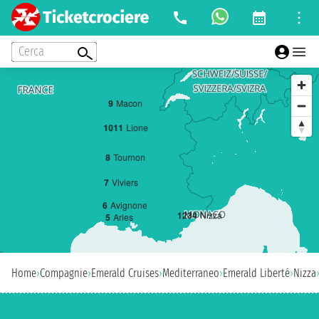
Cerca
9
Macon
10
11
Lione
8
Tournon
7
Viviers
6
Avignone
1
2
3
4
Nizza
5
Arles
Home
›
Compagnie
›
Emerald Cruises
›
Mediterraneo
›
Emerald Liberté
›
Nizza