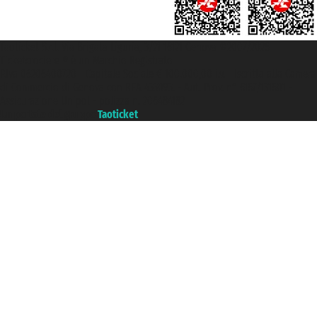
Taoticket S.r.l. Via Brigata Liguria, 3/21 16121 Genova ©2007/2026 -
Ticketcrociere ® è un Marchio Registrato
P.Iva 06206400720 - Capitale Sociale € 100.000,00 i.v. - Iscritta alla Camera
di Commercio di Genova con REA 433093. - Aut. Prov. n° 6167/131601 -
Assicurazione Unipol - polizza n. 206484182
Un portale del gruppo
Taoticket