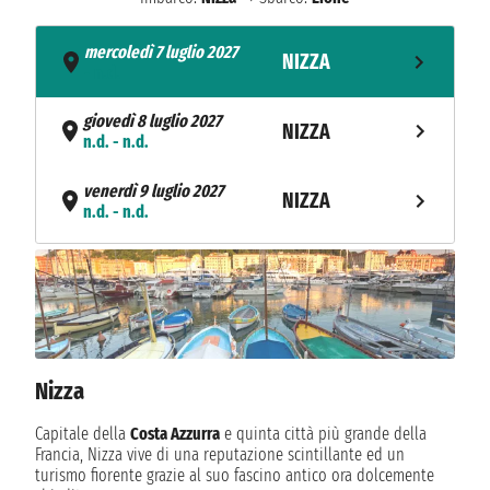
mercoledì 7 luglio 2027
NIZZA
- n.d.
giovedì 8 luglio 2027
NIZZA
n.d. - n.d.
venerdì 9 luglio 2027
NIZZA
n.d. - n.d.
sabato 10 luglio 2027
NIZZA
n.d. - n.d.
domenica 11 luglio 2027
ARLES
n.d. - n.d.
Nizza
lunedì 12 luglio 2027
AVIGNONE
n.d. - n.d.
Capitale della
Costa Azzurra
e quinta città più grande della
Francia, Nizza vive di una reputazione scintillante ed un
martedì 13 luglio 2027
turismo fiorente grazie al suo fascino antico ora dolcemente
VIVIERS
n.d. - n.d.