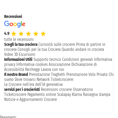
Recensioni
4.9
tutte le recensioni
Scegli la tua crociera
Curiosità sulle crociere
Prima di partire in
crociera
Consigli per la tua Crociera
Quando andare in crociera
Video 3D
Escursioni
Informazioni Utili
Supporto tecnico
Condizioni generali
Informativa
privacy
Informativa cookies
Assicurazione
Dichiarazione di
Accessibilità
Parcheggi
Lavora con noi
Il nostro Brand
Prenotazione Traghetti
Prenotazione Volo Privato
Chi
siamo
Dove trovarci
Network
Ticketcrociere:
Le Crociere nell’era dell’IA generativa
servizi per i crocieristi
Recensioni crociere
Osservatorio
Ticketcrociere
Pagamento online
Scalapay
Klarna
Rassegna stampa
Notizie e Aggiornamenti Crociere
Pagamenti