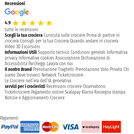
Recensioni
4.9
tutte le recensioni
Scegli la tua crociera
Curiosità sulle crociere
Prima di partire in
crociera
Consigli per la tua Crociera
Quando andare in crociera
Video 3D
Escursioni
Informazioni Utili
Supporto tecnico
Condizioni generali
Informativa
privacy
Informativa cookies
Assicurazione
Dichiarazione di
Accessibilità
Parcheggi
Lavora con noi
Il nostro Brand
Prenotazione Traghetti
Prenotazione Volo Privato
Chi
siamo
Dove trovarci
Network
Ticketcrociere:
Le Crociere nell’era dell’IA generativa
servizi per i crocieristi
Recensioni crociere
Osservatorio
Ticketcrociere
Pagamento online
Scalapay
Klarna
Rassegna stampa
Notizie e Aggiornamenti Crociere
Pagamenti