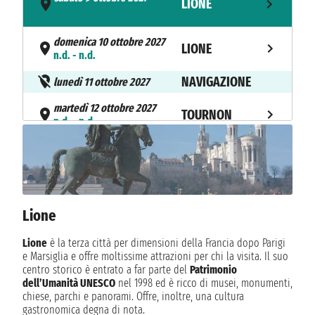
LIONE
- n.d.
domenica 10 ottobre 2027
LIONE
n.d. - n.d.
NAVIGAZIONE
lunedì 11 ottobre 2027
martedì 12 ottobre 2027
TOURNON
n.d. - n.d.
NAVIGAZIONE
mercoledì 13 ottobre 2027
giovedì 14 ottobre 2027
AVIGNONE
n.d. - n.d.
Lione
venerdì 15 ottobre 2027
ARLES
n.d. - n.d.
Lione
è la terza città per dimensioni della Francia dopo Parigi
e Marsiglia e offre moltissime attrazioni per chi la visita. Il suo
sabato 16 ottobre 2027
ARLES
centro storico è entrato a far parte del
Patrimonio
n.d. - n.d.
dell’Umanità UNESCO
nel 1998 ed è ricco di musei, monumenti,
chiese, parchi e panorami. Offre, inoltre, una cultura
domenica 17 ottobre 2027
gastronomica degna di nota.