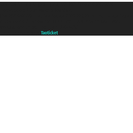
Taoticket S.r.l. Via Brigata Liguria, 3/21 16121 Genova ©2007/2026 -
Ticketcrociere ® è un Marchio Registrato
P.Iva 06206400720 - Capitale Sociale € 100.000,00 i.v. - Iscritta alla Camera
di Commercio di Genova con REA 433093. - Aut. Prov. n° 6167/131601 -
Assicurazione Unipol - polizza n. 206484182
Un portale del gruppo
Taoticket