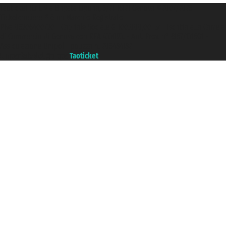
Taoticket S.r.l. Via Brigata Liguria, 3/21 16121 Genova ©2007/2026 -
Ticketcrociere ® è un Marchio Registrato
P.Iva 06206400720 - Capitale Sociale € 100.000,00 i.v. - Iscritta alla Camera
di Commercio di Genova con REA 433093. - Aut. Prov. n° 6167/131601 -
Assicurazione Unipol - polizza n. 206484182
Un portale del gruppo
Taoticket