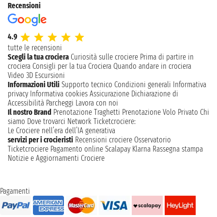
Recensioni
4.9
tutte le recensioni
Scegli la tua crociera
Curiosità sulle crociere
Prima di partire in
crociera
Consigli per la tua Crociera
Quando andare in crociera
Video 3D
Escursioni
Informazioni Utili
Supporto tecnico
Condizioni generali
Informativa
privacy
Informativa cookies
Assicurazione
Dichiarazione di
Accessibilità
Parcheggi
Lavora con noi
Il nostro Brand
Prenotazione Traghetti
Prenotazione Volo Privato
Chi
siamo
Dove trovarci
Network
Ticketcrociere:
Le Crociere nell’era dell’IA generativa
servizi per i crocieristi
Recensioni crociere
Osservatorio
Ticketcrociere
Pagamento online
Scalapay
Klarna
Rassegna stampa
Notizie e Aggiornamenti Crociere
Pagamenti