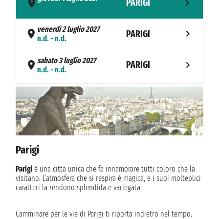
PARIGI
- n.d.
venerdì 2 luglio 2027
PARIGI
n.d. - n.d.
sabato 3 luglio 2027
PARIGI
n.d. - n.d.
domenica 4 luglio 2027
LIONE
n.d. - n.d.
lunedì 5 luglio 2027
MACON
n.d. - n.d.
Parigi
martedì 6 luglio 2027
TOURNON
n.d. - n.d.
Parigi
è una città unica che fa innamorare tutti coloro che la
visitano. L’atmosfera che si respira è magica, e i suoi molteplici
mercoledì 7 luglio 2027
caratteri la rendono splendida e variegata.
VIVIERS
n.d. - n.d.
Camminare per le vie di Parigi ti riporta indietro nel tempo.
giovedì 8 luglio 2027