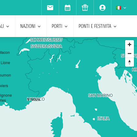
LI
NAZIONI
PORTI
PONTI E FESTIVITA
Macon
Lione
ournon
viers
ignone
1
Nizza
rles