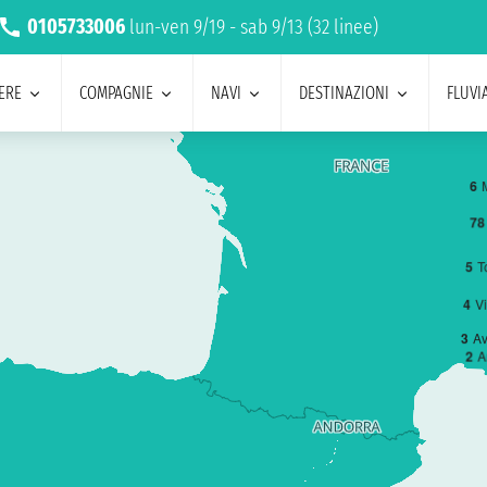
0105733006
lun-ven 9/19 - sab 9/13 (32 linee)
ERE
COMPAGNIE
NAVI
DESTINAZIONI
FLUVIA
6
7
8
5
T
4
Vi
3
Av
2
A