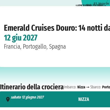
11
Vega de 
9
10
Pinhão
12
13
Peso da Régua
14
15
Porto
Home
›
Compagnie
›
Emerald Cruises
›
Douro
›
Emerald Liberté
›
Nizza
›
sabato
Emerald Cruises Douro: 14 notti d
12 giu 2027
Francia, Portogallo, Spagna
Itinerario della crociera
Imbarco:
Nizza
➞ Sbarco:
Port
sabato 12 giugno 2027
NIZZA
- n.d.