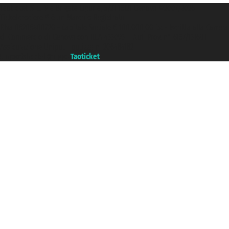
Taoticket S.r.l. Via Brigata Liguria, 3/21 16121 Genova ©2007/2026 -
Ticketcrociere ® è un Marchio Registrato
P.Iva 06206400720 - Capitale Sociale € 100.000,00 i.v. - Iscritta alla Camera
di Commercio di Genova con REA 433093. - Aut. Prov. n° 6167/131601 -
Assicurazione Unipol - polizza n. 206484182
Un portale del gruppo
Taoticket