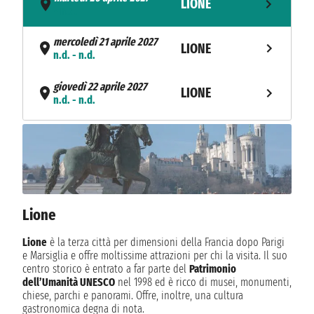
LIONE
- n.d.
mercoledì 21 aprile 2027
LIONE
n.d. - n.d.
giovedì 22 aprile 2027
LIONE
n.d. - n.d.
venerdì 23 aprile 2027
LIONE
n.d. - n.d.
sabato 24 aprile 2027
LIONE
n.d. - n.d.
Lione
domenica 25 aprile 2027
LIONE
n.d. - n.d.
Lione
è la terza città per dimensioni della Francia dopo Parigi
e Marsiglia e offre moltissime attrazioni per chi la visita. Il suo
lunedì 26 aprile 2027
centro storico è entrato a far parte del
Patrimonio
MACON
n.d. - n.d.
dell’Umanità UNESCO
nel 1998 ed è ricco di musei, monumenti,
chiese, parchi e panorami. Offre, inoltre, una cultura
gastronomica degna di nota.
martedì 27 aprile 2027