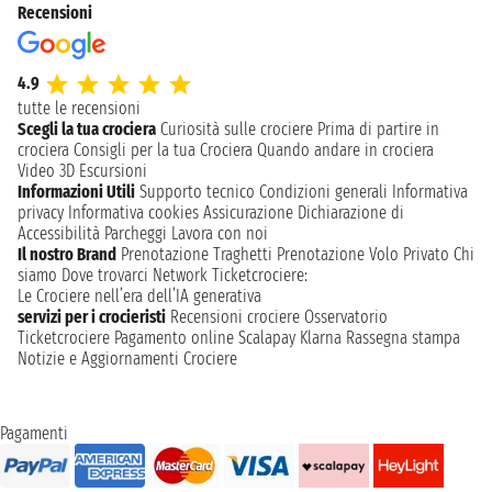
Recensioni
4.9
tutte le recensioni
Scegli la tua crociera
Curiosità sulle crociere
Prima di partire in
crociera
Consigli per la tua Crociera
Quando andare in crociera
Video 3D
Escursioni
Informazioni Utili
Supporto tecnico
Condizioni generali
Informativa
privacy
Informativa cookies
Assicurazione
Dichiarazione di
Accessibilità
Parcheggi
Lavora con noi
Il nostro Brand
Prenotazione Traghetti
Prenotazione Volo Privato
Chi
siamo
Dove trovarci
Network
Ticketcrociere:
Le Crociere nell’era dell’IA generativa
servizi per i crocieristi
Recensioni crociere
Osservatorio
Ticketcrociere
Pagamento online
Scalapay
Klarna
Rassegna stampa
Notizie e Aggiornamenti Crociere
Pagamenti