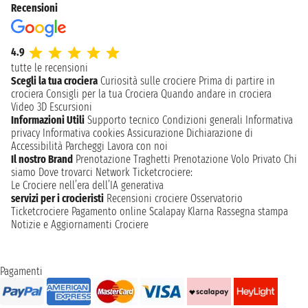
Recensioni
4.9
tutte le recensioni
Scegli la tua crociera
Curiosità sulle crociere
Prima di partire in
crociera
Consigli per la tua Crociera
Quando andare in crociera
Video 3D
Escursioni
Informazioni Utili
Supporto tecnico
Condizioni generali
Informativa
privacy
Informativa cookies
Assicurazione
Dichiarazione di
Accessibilità
Parcheggi
Lavora con noi
Il nostro Brand
Prenotazione Traghetti
Prenotazione Volo Privato
Chi
siamo
Dove trovarci
Network
Ticketcrociere:
Le Crociere nell’era dell’IA generativa
servizi per i crocieristi
Recensioni crociere
Osservatorio
Ticketcrociere
Pagamento online
Scalapay
Klarna
Rassegna stampa
Notizie e Aggiornamenti Crociere
Pagamenti