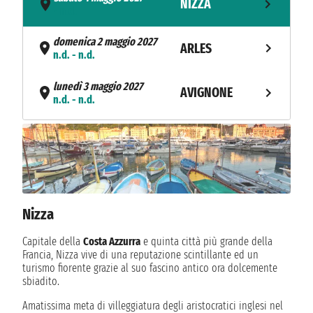
NIZZA
- n.d.
domenica 2 maggio 2027
ARLES
n.d. - n.d.
lunedì 3 maggio 2027
AVIGNONE
n.d. - n.d.
martedì 4 maggio 2027
VIVIERS
n.d. - n.d.
mercoledì 5 maggio 2027
TOURNON
n.d. - n.d.
Nizza
giovedì 6 maggio 2027
MACON
n.d. - n.d.
Capitale della
Costa Azzurra
e quinta città più grande della
Francia, Nizza vive di una reputazione scintillante ed un
venerdì 7 maggio 2027
turismo fiorente grazie al suo fascino antico ora dolcemente
LIONE
n.d. - n.d.
sbiadito.
Amatissima meta di villeggiatura degli aristocratici inglesi nel
sabato 8 maggio 2027