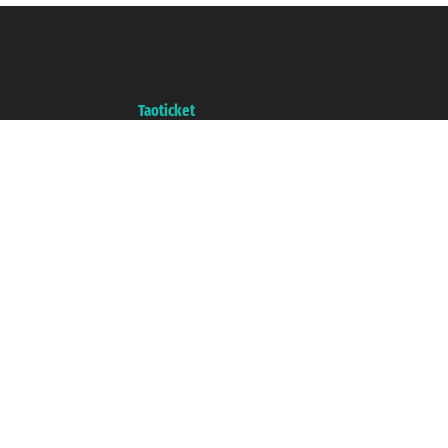
Taoticket S.r.l. Via Brigata Liguria, 3/21 16121 Genova ©2007/2026 -
Ticketcrociere ® è un Marchio Registrato
P.Iva 06206400720 - Capitale Sociale € 100.000,00 i.v. - Iscritta alla Camera
di Commercio di Genova con REA 433093. - Aut. Prov. n° 6167/131601 -
Assicurazione Unipol - polizza n. 206484182
Un portale del gruppo
Taoticket