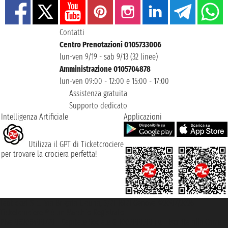
Contatti
Centro Prenotazioni 0105733006
lun-ven 9/19 - sab 9/13 (32 linee)
Amministrazione 0105704878
lun-ven 09:00 - 12:00 e 15:00 - 17:00
Assistenza gratuita
Supporto dedicato
Intelligenza Artificiale
Applicazioni
Utilizza il GPT di Ticketcrociere
per trovare la crociera perfetta!
Taoticket S.r.l. Via Brigata Liguria, 3/21 16121 Genova ©2007/2026 -
Ticketcrociere ® è un Marchio Registrato
P.Iva 06206400720 - Capitale Sociale € 100.000,00 i.v. - Iscritta alla Camera