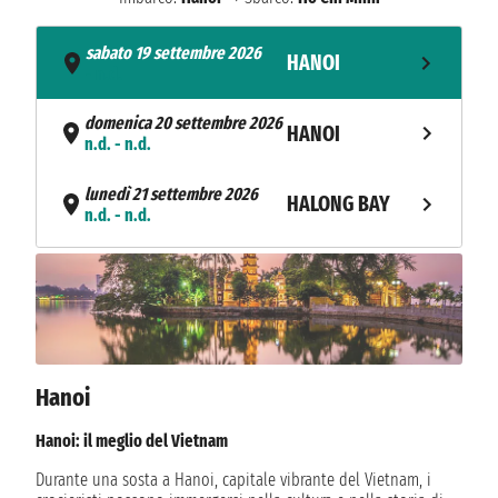
sabato 19 settembre 2026
HANOI
- n.d.
domenica 20 settembre 2026
HANOI
n.d. - n.d.
lunedì 21 settembre 2026
HALONG BAY
n.d. - n.d.
martedì 22 settembre 2026
HALONG BAY
n.d. - n.d.
mercoledì 23 settembre 2026
HANOI
n.d. - n.d.
Hanoi
giovedì 24 settembre 2026
SIEM REAP
n.d. - n.d.
Hanoi: il meglio del Vietnam
venerdì 25 settembre 2026
Durante una sosta a Hanoi, capitale vibrante del Vietnam, i
SIEM REAP
n.d. - n.d.