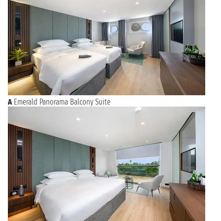
sabato 3 ottobre 2026
HO CHI MINH
n.d. - n.d.
domenica 4 ottobre 2026
HO CHI MINH
n.d. - n.d.
lunedì 5 ottobre 2026
HO CHI MINH
n.d.
A
Emerald Panorama Balcony Suite