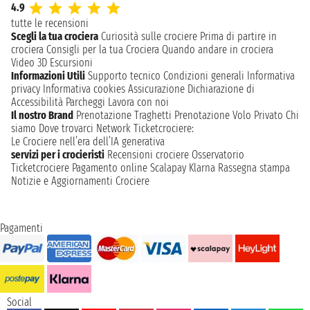
4.9
tutte le recensioni
Scegli la tua crociera
Curiosità sulle crociere
Prima di partire in
crociera
Consigli per la tua Crociera
Quando andare in crociera
Video 3D
Escursioni
Informazioni Utili
Supporto tecnico
Condizioni generali
Informativa
privacy
Informativa cookies
Assicurazione
Dichiarazione di
Accessibilità
Parcheggi
Lavora con noi
Il nostro Brand
Prenotazione Traghetti
Prenotazione Volo Privato
Chi
siamo
Dove trovarci
Network
Ticketcrociere:
Le Crociere nell’era dell’IA generativa
servizi per i crocieristi
Recensioni crociere
Osservatorio
Ticketcrociere
Pagamento online
Scalapay
Klarna
Rassegna stampa
Notizie e Aggiornamenti Crociere
Pagamenti
Social