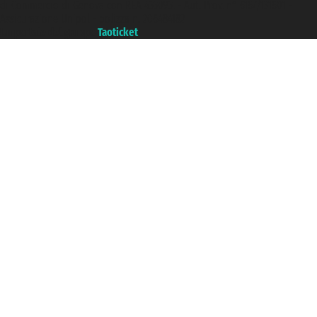
di Commercio di Genova con REA 433093. - Aut. Prov. n° 6167/131601 -
Assicurazione Unipol - polizza n. 206484182
Un portale del gruppo
Taoticket