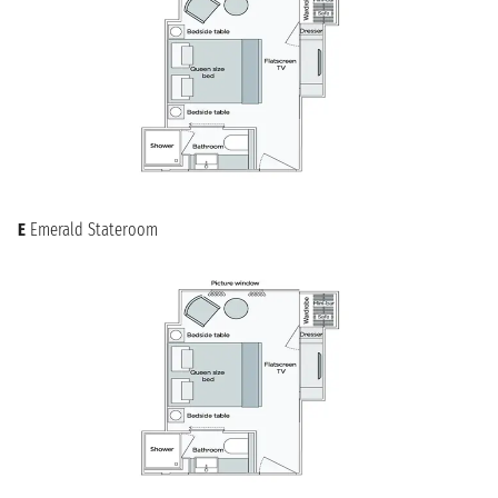
E
Emerald Stateroom