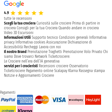
4.9
tutte le recensioni
Scegli la tua crociera
Curiosità sulle crociere
Prima di partire in
crociera
Consigli per la tua Crociera
Quando andare in crociera
Video 3D
Escursioni
Informazioni Utili
Supporto tecnico
Condizioni generali
Informativa
privacy
Informativa cookies
Assicurazione
Dichiarazione di
Accessibilità
Parcheggi
Lavora con noi
Il nostro Brand
Prenotazione Traghetti
Prenotazione Volo Privato
Chi
siamo
Dove trovarci
Network
Ticketcrociere:
Le Crociere nell’era dell’IA generativa
servizi per i crocieristi
Recensioni crociere
Osservatorio
Ticketcrociere
Pagamento online
Scalapay
Klarna
Rassegna stampa
Notizie e Aggiornamenti Crociere
Pagamenti