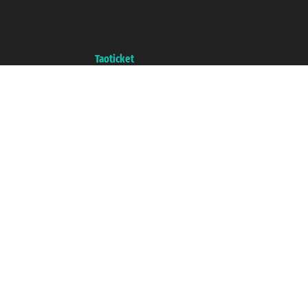
Ticketcrociere ® è un Marchio Registrato
P.Iva 06206400720 - Capitale Sociale € 100.000,00 i.v. - Iscritta alla Camera
di Commercio di Genova con REA 433093. - Aut. Prov. n° 6167/131601 -
Assicurazione Unipol - polizza n. 206484182
Un portale del gruppo
Taoticket