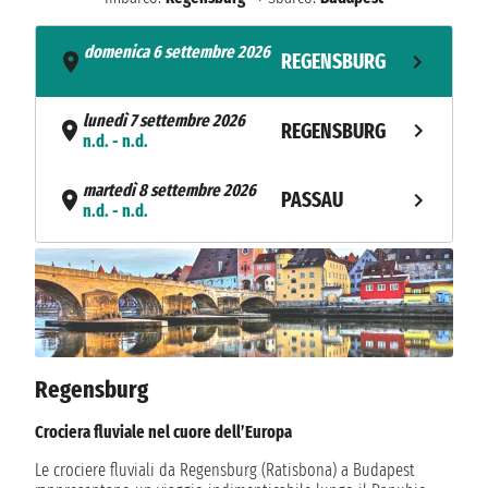
domenica 6 settembre 2026
REGENSBURG
- n.d.
lunedì 7 settembre 2026
REGENSBURG
n.d. - n.d.
martedì 8 settembre 2026
PASSAU
n.d. - n.d.
mercoledì 9 settembre 2026
MELK
n.d. - n.d.
giovedì 10 settembre 2026
VIENNA
n.d. - n.d.
Regensburg
venerdì 11 settembre 2026
BRATISLAVA
n.d. - n.d.
Crociera fluviale nel cuore dell’Europa
sabato 12 settembre 2026
Le crociere fluviali da Regensburg (Ratisbona) a Budapest
BUDAPEST
n.d. - n.d.