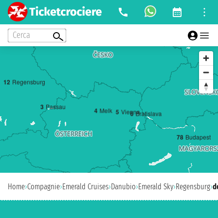
Cerca
1
2
Regensburg
3
Passau
4
Melk
5
Vienna
6
Bratislava
7
8
Budapest
Home
›
Compagnie
›
Emerald Cruises
›
Danubio
›
Emerald Sky
›
Regensburg
›
d