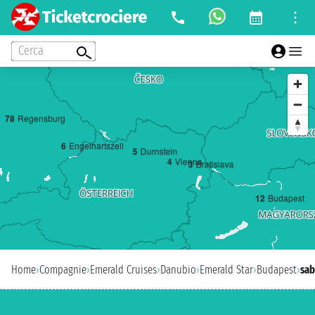
Cerca
7
8
Regensburg
6
Engelhartszell
5
Durnstein
4
Vienna
3
Bratislava
1
2
Budapest
Home
›
Compagnie
›
Emerald Cruises
›
Danubio
›
Emerald Star
›
Budapest
›
sab