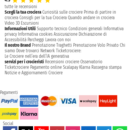
tutte le recensioni
Scegli la tua crociera
Curiosità sulle crociere
Prima di partire in
crociera
Consigli per la tua Crociera
Quando andare in crociera
Video 3D
Escursioni
Informazioni Utili
Supporto tecnico
Condizioni generali
Informativa
privacy
Informativa cookies
Assicurazione
Dichiarazione di
Accessibilità
Parcheggi
Lavora con noi
Il nostro Brand
Prenotazione Traghetti
Prenotazione Volo Privato
Chi
siamo
Dove trovarci
Network
Ticketcrociere:
Le Crociere nell’era dell’IA generativa
servizi per i crocieristi
Recensioni crociere
Osservatorio
Ticketcrociere
Pagamento online
Scalapay
Klarna
Rassegna stampa
Notizie e Aggiornamenti Crociere
Pagamenti
Social