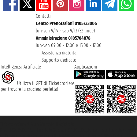
Contatti
Centro Prenotazioni 0105733006
lun-ven 9/19 - sab 9/13 (32 linee)
Amministrazione 0105704878
lun-ven 09:00 - 12:00 e 15:00 - 17:00
Assistenza gratuita
Supporto dedicato
Intelligenza Artificiale
Applicazioni
Utilizza il GPT di Ticketcrociere
per trovare la crociera perfetta!
Taoticket S.r.l. Via Brigata Liguria, 3/21 16121 Genova ©2007/2026 -
Ticketcrociere ® è un Marchio Registrato
P.Iva 06206400720 - Capitale Sociale € 100.000,00 i.v. - Iscritta alla Camera
di Commercio di Genova con REA 433093. - Aut. Prov. n° 6167/131601 -