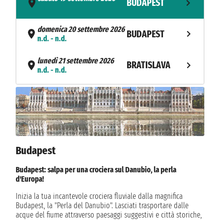
BUDAPEST
- n.d.
domenica 20 settembre 2026
BUDAPEST
n.d. - n.d.
lunedì 21 settembre 2026
BRATISLAVA
n.d. - n.d.
martedì 22 settembre 2026
VIENNA
n.d. - n.d.
mercoledì 23 settembre 2026
DURNSTEIN
n.d. - n.d.
Budapest
giovedì 24 settembre 2026
ENGELHARTSZELL
n.d. - n.d.
Budapest: salpa per una crociera sul Danubio, la perla
d'Europa!
venerdì 25 settembre 2026
REGENSBURG
n.d. - n.d.
Inizia la tua incantevole crociera fluviale dalla magnifica
Budapest, la "Perla del Danubio". Lasciati trasportare dalle
acque del fiume attraverso paesaggi suggestivi e città storiche,
sabato 26 settembre 2026